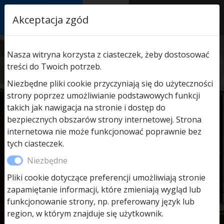
RASTOR
Akceptacja zgód
AUTORYZOWANY
PARTNER & SERWIS
Nasza witryna korzysta z ciasteczek, żeby dostosować
treści do Twoich potrzeb.
Niezbędne pliki cookie przyczyniają się do użyteczności
strony poprzez umożliwianie podstawowych funkcji
takich jak nawigacja na stronie i dostęp do
RASTOR
bezpiecznych obszarów strony internetowej. Strona
internetowa nie może funkcjonować poprawnie bez
tych ciasteczek.
HÖRMANN
Niezbędne
Pliki cookie dotyczące preferencji umożliwiają stronie
Autoryzowany Partner
zapamiętanie informacji, które zmieniają wygląd lub
funkcjonowanie strony, np. preferowany język lub
& Serwis
region, w którym znajduje się użytkownik.