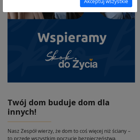
Akceptuj wszystkie
Twój dom buduje dom dla
innych!
Nasz Zespół wierzy, że dom to coś więcej niż ściany –
to przede wszystkim poczucie bezpieczeństwa.