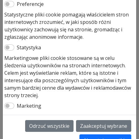
Dotacje
-
24 lipca, 2026
Preferencje
Dofinansowanie do drzwi i bram garażowych
Statystyczne pliki cookie pomagają właścicielem stron
Czyste Powietrze 2026 – Nowe zasady od
internetowych zrozumieć, w jaki sposób różni
lipca i sprawdzone rozwiązania Hörmann
użytkownicy zachowują się na stronie, gromadząc i
zgłaszając anonimowe informacje.
Rosnące koszty energii cieplnej i elektrycznej sprawiają, że
Statystyka
termomodernizacja budynków jednorodzinnych przestała
być jedynie modnym hasłem, a stała się ekonomiczną
Marketingowe pliki cookie stosowane są w celu
koniecznością. Utrata ciepła przez nieszczelne przegrody
śledzenia użytkowników na stronach internetowych.
budowlane, w tym przestarzałą stolarkę otworową, może
Celem jest wyświetlanie reklam, które są istotne i
generować ogromne straty w domowym budżecie. Z
interesujące dla poszczególnych użytkowników i tym
pomocą przychodzą jednak programy rządowe
wspierające inwestorów. Od 20 lipca 2026 roku w
samym bardziej cenne dla wydawców i reklamodawców
programie „Czyste […]
strony trzeciej.
Czytaj dalej →
Marketing
Odrzuć wszystkie
Zaakceptuj wybrane