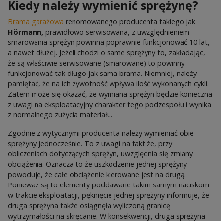
Kiedy należy wymienić sprężynę?
Brama garażowa
renomowanego producenta takiego jak
Hörmann,
prawidłowo serwisowana, z uwzględnieniem
smarowania sprężyn powinna poprawnie funkcjonować 10 lat,
a nawet dłużej. Jeżeli chodzi o same sprężyny to, zakładając,
że są właściwie serwisowane (smarowane) to powinny
funkcjonować tak długo jak sama brama. Niemniej, należy
pamiętać, że na ich żywotność wpływa ilość wykonanych cykli.
Zatem może się okazać, że wymiana sprężyn będzie konieczna
z uwagi na eksploatacyjny charakter tego podzespołu i wynika
z normalnego zużycia materiału.
Zgodnie z wytycznymi producenta należy wymieniać obie
sprężyny jednocześnie. To z uwagi na fakt że, przy
obliczeniach dotyczących sprężyn, uwzględnia się zmiany
obciążenia. Oznacza to że uszkodzenie jednej sprężyny
powoduje, że całe obciążenie kierowane jest na drugą.
Ponieważ są to elementy poddawane takim samym naciskom
w trakcie eksploatacji, pęknięcie jednej sprężyny informuje, że
druga sprężyna także osiągnęła wyliczoną granicę
wytrzymałości na skręcanie. W konsekwencji, druga sprężyna