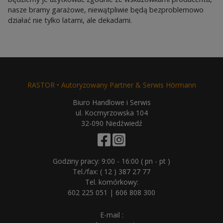
nasze bramy garażowe, niewątpliwie będą bezproblemowo
działać nie tylko latami, ale dekadami.
RASTOR • Autoryzowany Partner & Serwis Hörmann
Biuro Handlowe i Serwis
ul. Kocmyrzowska 104
32-090 Niedźwiedź
Godziny pracy: 9:00 - 16:00 ( pn - pt )
Tel./fax:
( 12 ) 387 27 77
Tel. komórkowy:
602 225 051
|
606 808 300
E-mail :