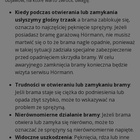
objawów, na które warto zwrócić uwagę:
Kiedy podczas otwierania lub zamykania
usłyszymy głośny trzask
a brama zablokuje się,
oznacza to najczęściej pęknięcie sprężyny. Jeżeli
posiadasz bramę garażową Hörmann, nie musisz
martwić się o to że brama nagle opadnie, ponieważ
w takiej sytuacji zadziała specjalne zabezpieczenie
przed opadnięciem skrzydła bramy. W celu
awaryjnego zamknięcia bramy konieczna będzie
wizyta serwisu Hörmann.
Trudności w otwieraniu lub zamykaniu bramy
:
Jeśli brama staje się ciężka do podniesienia lub
opada zbyt szybko, może to wskazywać na
problem ze sprężyną.
Nierównomierne działanie bramy
: Jeżeli brama
otwiera lub zamyka się nierówno, może to
oznaczać że sprężyny są nierównomiernie napięte.
Widoczne uszkodzenia
: Pęknięcia, rdza lub inne