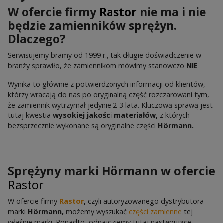
W ofercie firmy
Rastor
nie ma i nie
będzie zamienników sprężyn.
Dlaczego?
Serwisujemy bramy od 1999 r., tak długie doświadczenie w
branży sprawiło, że zamiennikom mówimy stanowczo
NIE
Wynika to głównie z potwierdzonych informacji od klientów,
którzy wracają do nas po oryginalną część rozczarowani tym,
że zamiennik wytrzymał jedynie 2-3 lata. Kluczową sprawą jest
tutaj kwestia
wysokiej jakości materiałów,
z których
bezsprzecznie wykonane są oryginalne części
Hörmann.
Sprężyny marki Hörmann w ofercie
Rastor
W ofercie firmy
Rastor
,
czyli autoryzowanego dystrybutora
marki
Hörmann,
możemy wyszukać
części zamienne
tej
właśnie marki. Ponadto, odnajdziemy tutaj następujące