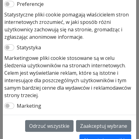
Bramy garażowe są nieodłącznym elementem wielu domów,
Preferencje
zapewniając bezpieczeństwo i wygodę. Jednym z kluczowych
Statystyczne pliki cookie pomagają właścicielem stron
elementów, które wpływają na ich prawidłowe działanie, są
internetowych zrozumieć, w jaki sposób różni
sprężyny. W tym wpisie omówimy, jak wymienić sprężynę w
bramie garażowej Hörmann, jednej z najbardziej
użytkownicy zachowują się na stronie, gromadząc i
renomowanych firm w branży.
zgłaszając anonimowe informacje.
Statystyka
Marketingowe pliki cookie stosowane są w celu
Dlaczego wymiana sprężyny jest
śledzenia użytkowników na stronach internetowych.
ważna dla prawidłowego
Celem jest wyświetlanie reklam, które są istotne i
funkcjonowania bramy garażowej
interesujące dla poszczególnych użytkowników i tym
samym bardziej cenne dla wydawców i reklamodawców
Sprężyny w bramie garażowej pełnią kluczową rolę w jej
strony trzeciej.
codziennym użytkowaniu. Odpowiadają za równoważenie
ciężaru bramy, co umożliwia jej łatwe otwieranie i zamykanie.
Marketing
Zużyta lub uszkodzona sprężyna może prowadzić do trudności
w obsłudze bramy, a nawet stanowić zagrożenie dla
bezpieczeństwa. Regularna wymiana sprężyn jest więc
Odrzuć wszystkie
Zaakceptuj wybrane
niezbędna, aby zapewnić płynne i bezpieczne działanie bramy
garażowej.