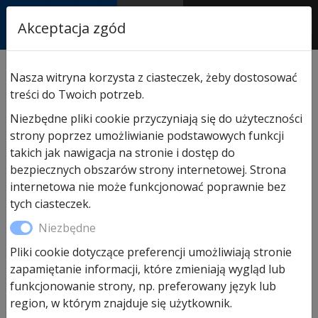
RASTOR
Akceptacja zgód
AUTORYZOWANY
PARTNER & SERWIS
Nasza witryna korzysta z ciasteczek, żeby dostosować
treści do Twoich potrzeb.
Blog
Niezbędne pliki cookie przyczyniają się do użyteczności
strony poprzez umożliwianie podstawowych funkcji
takich jak nawigacja na stronie i dostęp do
bezpiecznych obszarów strony internetowej. Strona
Wymiana sprężyny w bramie
internetowa nie może funkcjonować poprawnie bez
tych ciasteczek.
garażowej Hörmann: Przewodnik
Niezbędne
Pliki cookie dotyczące preferencji umożliwiają stronie
Bez kategorii
,
Porady
-
9 sierpnia, 2024
zapamiętanie informacji, które zmieniają wygląd lub
Wymiana sprężyny w bramie
funkcjonowanie strony, np. preferowany język lub
garażowej Hörmann: Przewodnik
region, w którym znajduje się użytkownik.