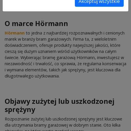
Akceptuj wszystkie
O marce Hörmann
H
örmann
to jedna z najbardziej rozpoznawalnych i cenionych
marek w branży bram garażowych. Firma ta, z wieloletnim
doświadczeniem, oferuje produkty najwyższej jakości, które
cieszą się dużym uznaniem wśród użytkowników na całym
świecie. Wybierając bramę garażową Hörmann, inwestujesz w
niezawodność i trwałość, co sprawia, że regularna konserwacja
i wymiana elementów, takich jak sprężyny, jest kluczowa dla
długotrwałego użytkowania.
Objawy zużytej lub uszkodzonej
sprężyny
Rozpoznanie zużytej lub uszkodzonej sprężyny jest kluczowe
dla utrzymania bramy garażowej w dobrym stanie. Oto kilka