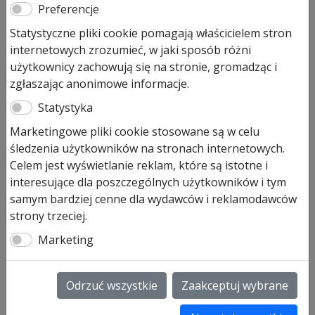
Preferencje
Statystyczne pliki cookie pomagają właścicielem stron
internetowych zrozumieć, w jaki sposób różni
użytkownicy zachowują się na stronie, gromadząc i
zgłaszając anonimowe informacje.
Statystyka
Drzwi
Marketingowe pliki cookie stosowane są w celu
śledzenia użytkowników na stronach internetowych.
Celem jest wyświetlanie reklam, które są istotne i
Zewnętrzne wejściowe
interesujące dla poszczególnych użytkowników i tym
Drzwi stalowe zewnętrzne
samym bardziej cenne dla wydawców i reklamodawców
Drzwi pokojowe
strony trzeciej.
Drzwi dla domu
Drzwi boczne do garażu
Marketing
Odrzuć wszystkie
Zaakceptuj wybrane