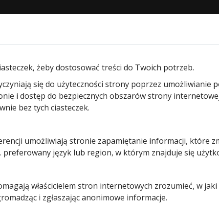
STRONA GŁÓWNA
O NAS
PRODUKTY
BLOG
KON
iasteczek, żeby dostosować treści do Twoich potrzeb.
yczyniają się do użyteczności strony poprzez umożliwianie 
ronie i dostęp do bezpiecznych obszarów strony internetowe
ie bez tych ciasteczek.
erencji umożliwiają stronie zapamiętanie informacji, które z
cja
-
17 czerwca, 2026
 preferowany język lub region, w którym znajduje się użytk
 do Życia 2026: Kupując bramy i drzwi Hörmann w Ra
zy zastępczej
pomagają właścicielem stron internetowych zrozumieć, w jak
 gromadząc i zgłaszając anonimowe informacje.
utoryzowany Partner i Serwis Hörmann, salon Rastor z ogromną du
tywy charytatywnej. Nasz zespół od lat wierzy, że prowadzenie biznesu
tkim realna odpowiedzialność społeczna. Właśnie dlatego w tym r