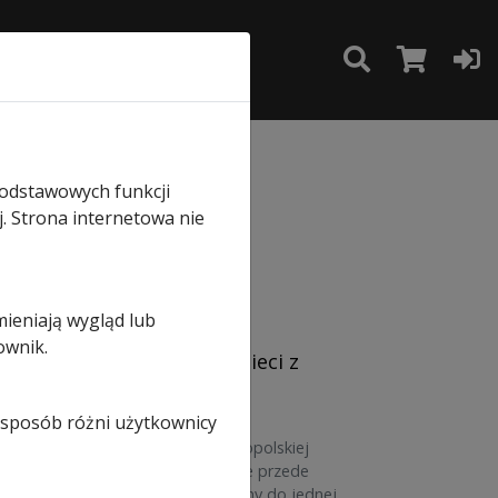
TAKT
SKLEP
podstawowych funkcji
j. Strona internetowa nie
mieniają wygląd lub
ownik.
stor, budujesz dom dla dzieci z
i sposób różni użytkownicy
mą dołącza do wyjątkowej, ogólnopolskiej
 to nie tylko liczby i sprzedaż, ale przede
oku z pełnym zaangażowaniem gramy do jednej