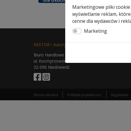
bramki
Marketingowe pliki cookie
wyświetlanie reklam, które
cenne dla wydawców i rekl
Marketing
RASTOR • Autoryzowany Partner & Serwis Hörman
Biuro Handlowe i Serwis
ul. Kocmyrzowska 104
32-090 Niedźwiedź
Strona Główna
Polityka prywatności
Regulamin