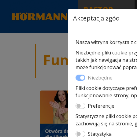
RASTOR
AUTORYZOWANY
Akceptacja zgód
PARTNER & SERWIS
Nasza witryna korzysta z c
Niezbędne pliki cookie prz
Fundacja
takich jak nawigacja na st
może funkcjonować poprawn
Niezbędne
Pliki cookie dotyczące pref
Funda
funkcjonowanie strony, np.
Skok
piec
Preferencje
Statystyczne pliki cookie 
zachowują się na stronie,
Jako A
inicja
Statystyka
wszys