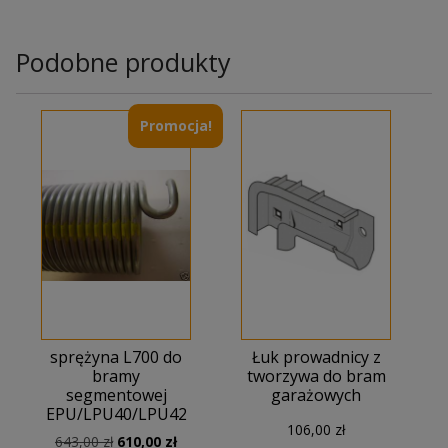
Podobne produkty
Promocja!
sprężyna L700 do
Łuk prowadnicy z
bramy
tworzywa do bram
segmentowej
garażowych
EPU/LPU40/LPU42
106,00
zł
Pierwotna
Aktualna
643,00
zł
610,00
zł