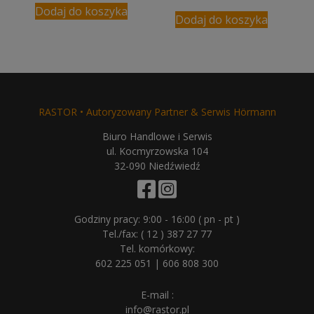
cena
cena
Dodaj do koszyka
wynosiła:
wynosi:
Dodaj do koszyka
743,00 zł.
699,00 zł.
RASTOR • Autoryzowany Partner & Serwis Hörmann
Biuro Handlowe i Serwis
ul. Kocmyrzowska 104
32-090 Niedźwiedź
Godziny pracy: 9:00 - 16:00 ( pn - pt )
Tel./fax:
( 12 ) 387 27 77
Tel. komórkowy:
602 225 051
|
606 808 300
E-mail :
info@rastor.pl