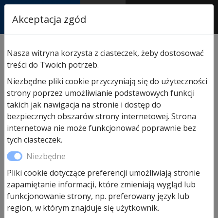
RASTOR
Akceptacja zgód
AUTORYZOWANY
PARTNER & SERWIS
Sklep
/
Bramy Hormann
/
Akcesoria do bram
Nasza witryna korzysta z ciasteczek, żeby dostosować
Hormann
/ ThermoFrame Hormann izolacja bramy
treści do Twoich potrzeb.
garażowej
Niezbędne pliki cookie przyczyniają się do użyteczności
strony poprzez umożliwianie podstawowych funkcji
takich jak nawigacja na stronie i dostęp do
bezpiecznych obszarów strony internetowej. Strona
internetowa nie może funkcjonować poprawnie bez
tych ciasteczek.
Niezbędne
Pliki cookie dotyczące preferencji umożliwiają stronie
zapamiętanie informacji, które zmieniają wygląd lub
funkcjonowanie strony, np. preferowany język lub
region, w którym znajduje się użytkownik.