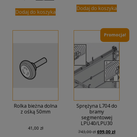
cena
cena
Dodaj do koszyka
wynosiła:
wynosi:
Dodaj do koszyka
643,00 zł.
610,00 zł.
Promocja!
Rolka bieżna dolna
Sprężyna L704 do
z ośką 50mm
bramy
segmentowej
LPU40/LPU30
41,00
zł
Pierwotna
Aktualna
743,00
zł
699,00
zł