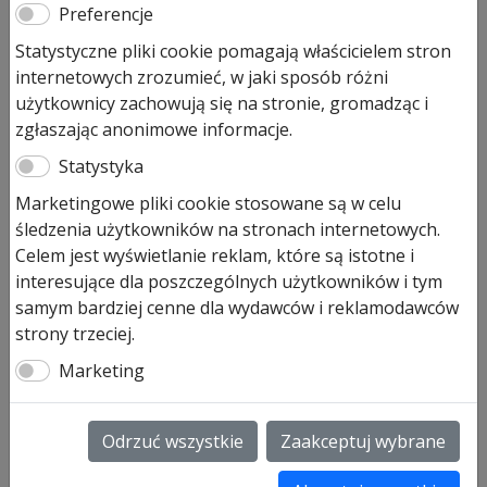
Preferencje
ThermoFrame Hormann
Statystyczne pliki cookie pomagają właścicielem stron
internetowych zrozumieć, w jaki sposób różni
izolacja bramy garażowej
użytkownicy zachowują się na stronie, gromadząc i
zgłaszając anonimowe informacje.
1 055,00
zł
Statystyka
Produkt dostępny na zamówienie
Marketingowe pliki cookie stosowane są w celu
ilość
śledzenia użytkowników na stronach internetowych.
Dodaj do koszyka
ThermoFrame
Celem jest wyświetlanie reklam, które są istotne i
Hormann
interesujące dla poszczególnych użytkowników i tym
izolacja
samym bardziej cenne dla wydawców i reklamodawców
ThermoFrame Hormann izolacja
bramy
strony trzeciej.
termiczna ościeżnicy bramy.
garażowej
Marketing
ThermoFrame Hormann izolacja bramy to zestaw do
ocieplenia ościeżnicy bramy garażowej.
Zestaw 4 lub 5
Odrzuć wszystkie
Zaakceptuj wybrane
Jeśli chcą Państwo zwiększyć dodatkowo właściwości