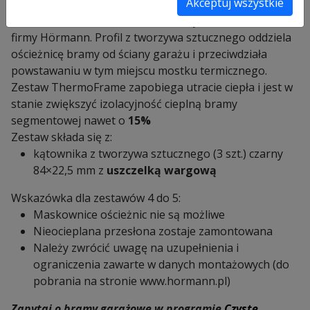
Akceptuj wszystkie
termoizolacyjne swojej bramy garażowej, zalecamy
zastosowanie zestawu do ościeżnicy ThermoFrame
firmy Hörmann. Profil z tworzywa sztucznego oddziela
ościeżnicę bramy od ściany garażu i przeciwdziała
powstawaniu w tym miejscu mostku termicznego.
Zestaw ThermoFrame zapobiega utracie ciepła i jest w
stanie zwiększyć izolacyjność cieplną bramy
segmentowej nawet o
15%
Zestaw składa się z:
kątownika z tworzywa sztucznego (3 szt.) czarny
84×22,5 mm z
uszczelką wargową
Wskazówka dla zestawów 4 do 5:
Maskownice ościeżnic nie są możliwe
Nieocieplana przesłona zostaje zamontowana
Należy zwrócić uwagę na uzupełnienia i
ograniczenia zawarte w danych montażowych (do
pobrania na stronie www.hormann.pl)
Zapytaj o bramy garażowe w programie
Czyste