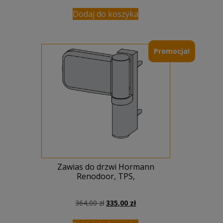
Dodaj do koszyka
Promocja!
Zawias do drzwi Hormann
Renodoor, TPS,
Pierwotna
Aktualna
364,00
zł
335,00
zł
cena
cena
wynosiła:
wynosi: