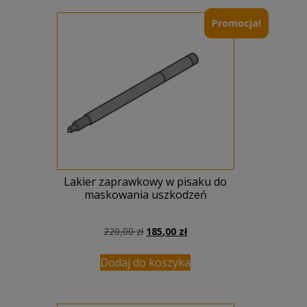
Promocja!
Lakier zaprawkowy w pisaku do
maskowania uszkodzeń
Pierwotna
Aktualna
220,00
zł
185,00
zł
cena
cena
wynosiła:
wynosi:
Dodaj do koszyka
220,00 zł.
185,00 zł.