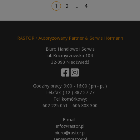
Stronicowanie
1
2
…
4
wpisów
RASTOR • Autoryzowany Partner & Serwis Hörmann
Biuro Handlowe i Serwis
ul. Kocmyrzowska 104
32-090 Niedźwiedź
Godziny pracy: 9:00 - 16:00 ( pn - pt )
Tel./fax:
( 12 ) 387 27 77
Tel. komórkowy:
602 225 051
|
606 808 300
E-mail :
info@rastor.pl
biuro@rastor.pl
serwis@rastor.pl