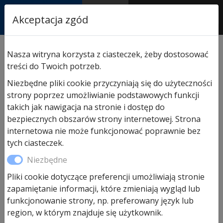
RASTOR
Akceptacja zgód
AUTORYZOWANY
PARTNER & SERWIS
Sklep
/
Hormann części zamienne
/ Do drzwi
Nasza witryna korzysta z ciasteczek, żeby dostosować
wejściowych
treści do Twoich potrzeb.
Hormann części zamienne
Niezbędne pliki cookie przyczyniają się do użyteczności
strony poprzez umożliwianie podstawowych funkcji
Do drzwi wejściowych
takich jak nawigacja na stronie i dostęp do
bezpiecznych obszarów strony internetowej. Strona
internetowa nie może funkcjonować poprawnie bez
tych ciasteczek.
Niezbędne
Pliki cookie dotyczące preferencji umożliwiają stronie
zapamiętanie informacji, które zmieniają wygląd lub
funkcjonowanie strony, np. preferowany język lub
region, w którym znajduje się użytkownik.