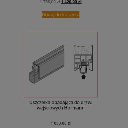
Pierwotna
Aktualna
1 758,00
zł
1 420,00
zł
cena
cena
wynosiła:
wynosi:
Dodaj do koszyka
1
1
758,00 zł.
420,00 zł.
Uszczelka opadająca do drzwi
wejściowych Hormann
1 053,00
zł