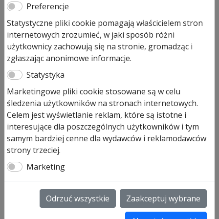
Preferencje
Statystyczne pliki cookie pomagają właścicielem stron
Uszczelka ościeżnicy aluminiowej
do drzwi Hormann Thermo65,
internetowych zrozumieć, w jaki sposób różni
THP 65
użytkownicy zachowują się na stronie, gromadząc i
zgłaszając anonimowe informacje.
87,30
zł
Statystyka
Dodaj do koszyka
Marketingowe pliki cookie stosowane są w celu
śledzenia użytkowników na stronach internetowych.
Celem jest wyświetlanie reklam, które są istotne i
Promocja!
interesujące dla poszczególnych użytkowników i tym
samym bardziej cenne dla wydawców i reklamodawców
strony trzeciej.
Marketing
Odrzuć wszystkie
Zaakceptuj wybrane