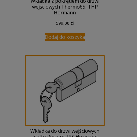
Wkładka z pokrętłem do drzwi
wejściowych Thermo65, THP
Hormann
599,00
zł
Dodaj do koszyka
Wkładka do drzwi wejściowych
IsoPro Secure, IPS Hormann