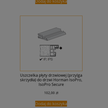
Dodaj do koszyka
364,00 zł.
335,00 zł.
Uszczelka płyty drzwiowej (przylga
skrzydła) do drzwi Horman IsoPro,
IsoPro Secure
102,00
zł
Dodaj do koszyka