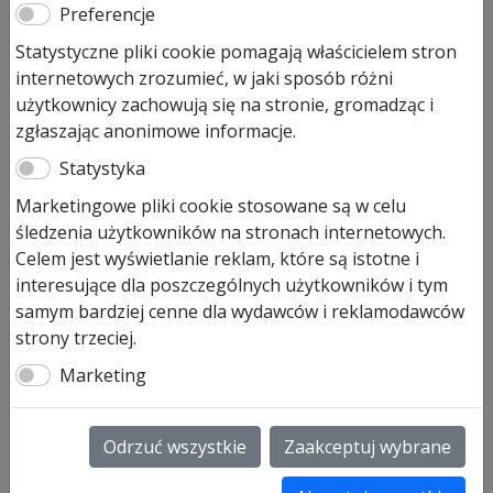
Wkładka do drzwi wejściowych
Preferencje
Thermo65, THP Hormann
Statystyczne pliki cookie pomagają właścicielem stron
internetowych zrozumieć, w jaki sposób różni
520,00
zł
użytkownicy zachowują się na stronie, gromadząc i
zgłaszając anonimowe informacje.
Pozostało tylko: 1 (może być zamówiony)
Statystyka
ilość
Dodaj do koszyka
Marketingowe pliki cookie stosowane są w celu
Wkładka
śledzenia użytkowników na stronach internetowych.
do
Celem jest wyświetlanie reklam, które są istotne i
drzwi
Wkładka patentowa do uchwytu z owalną rozetą,
interesujące dla poszczególnych użytkowników i tym
wejściowych
zabezpieczona przed rozwierceniem i wyciągnięciem
samym bardziej cenne dla wydawców i reklamodawców
Thermo65,
Wymiary 40,5 + 40,5 mm
strony trzeciej.
THP
z 5 kluczami w kpl.
Hormann
Marketing
✔ THP,
Drzwi w klasie antywłamaniowej RC2
Uwaga: Pytaj do dostępność!
Odrzuć wszystkie
Zaakceptuj wybrane