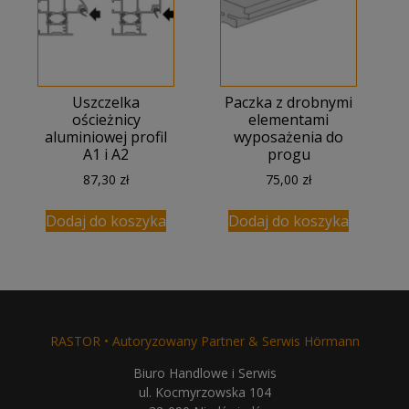
Uszczelka
Paczka z drobnymi
ościeżnicy
elementami
aluminiowej profil
wyposażenia do
A1 i A2
progu
87,30
zł
75,00
zł
Dodaj do koszyka
Dodaj do koszyka
RASTOR • Autoryzowany Partner & Serwis Hörmann
Biuro Handlowe i Serwis
ul. Kocmyrzowska 104