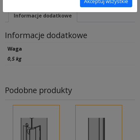
Akceptuj wszystkie
SKU:
271281
Informacje dodatkowe
Informacje dodatkowe
Waga
0,5 kg
Podobne produkty