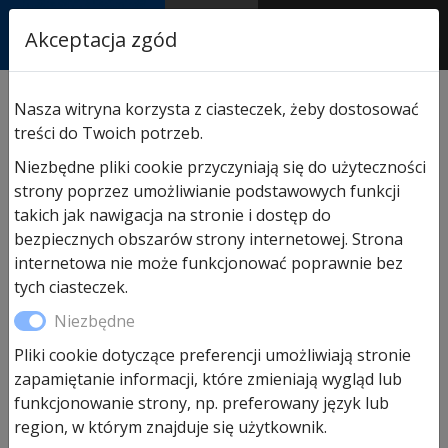
RASTOR
Akceptacja zgód
AUTORYZOWANY
PARTNER & SERWIS
Sklep
/
Hormann części zamienne
/
Do drzwi
Nasza witryna korzysta z ciasteczek, żeby dostosować
wejściowych
/ Wkładka do drzwi wejściowych
treści do Twoich potrzeb.
Thermo65, THP Hormann
Niezbędne pliki cookie przyczyniają się do użyteczności
strony poprzez umożliwianie podstawowych funkcji
takich jak nawigacja na stronie i dostęp do
bezpiecznych obszarów strony internetowej. Strona
internetowa nie może funkcjonować poprawnie bez
tych ciasteczek.
Niezbędne
Pliki cookie dotyczące preferencji umożliwiają stronie
zapamiętanie informacji, które zmieniają wygląd lub
funkcjonowanie strony, np. preferowany język lub
region, w którym znajduje się użytkownik.