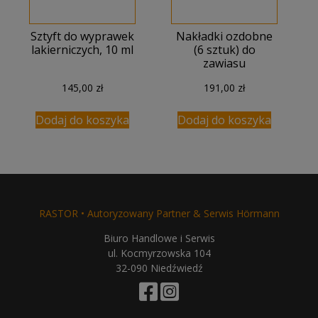
Sztyft do wyprawek
Nakładki ozdobne
lakierniczych, 10 ml
(6 sztuk) do
zawiasu
145,00
zł
191,00
zł
Dodaj do koszyka
Dodaj do koszyka
RASTOR • Autoryzowany Partner & Serwis Hörmann
Biuro Handlowe i Serwis
ul. Kocmyrzowska 104
32-090 Niedźwiedź