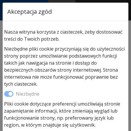
RASTOR
Akceptacja zgód
AUTORYZOWANY
PARTNER & SERWIS
Sklep
/
Hormann części zamienne
/
Do drzwi
Nasza witryna korzysta z ciasteczek, żeby dostosować
wejściowych
/ Profil maskujący do płyty drzwiowej
treści do Twoich potrzeb.
Niezbędne pliki cookie przyczyniają się do użyteczności
strony poprzez umożliwianie podstawowych funkcji
takich jak nawigacja na stronie i dostęp do
bezpiecznych obszarów strony internetowej. Strona
internetowa nie może funkcjonować poprawnie bez
tych ciasteczek.
Niezbędne
Pliki cookie dotyczące preferencji umożliwiają stronie
zapamiętanie informacji, które zmieniają wygląd lub
funkcjonowanie strony, np. preferowany język lub
Profil maskujący do płyty
region, w którym znajduje się użytkownik.
drzwiowej