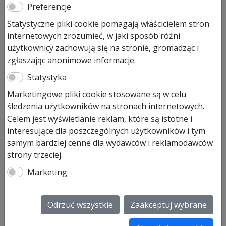
Preferencje
93,00
zł
Statystyczne pliki cookie pomagają właścicielem stron
internetowych zrozumieć, w jaki sposób różni
Pozostało tylko: 1 (może być zamówiony)
użytkownicy zachowują się na stronie, gromadząc i
zgłaszając anonimowe informacje.
ilość
Dodaj do koszyka
Profil
Statystyka
maskujący
Marketingowe pliki cookie stosowane są w celu
do
Profil maskujący do płyty drzwiowej
śledzenia użytkowników na stronach internetowych.
płyty
Do serii:
Celem jest wyświetlanie reklam, które są istotne i
drzwiowej
✔ TPS, MZ Thermo46, KSI Thermo46
interesujące dla poszczególnych użytkowników i tym
Cena dotyczy 3,5 m.b.
samym bardziej cenne dla wydawców i reklamodawców
Artykuł dostępny na zamówienie z Niemiec, czas
strony trzeciej.
oczekiwania ok 14 dni.
Marketing
320143
SKU:
320143
Odrzuć wszystkie
Zaakceptuj wybrane
Informacje dodatkowe