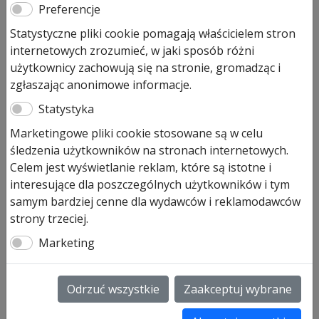
Preferencje
Statystyczne pliki cookie pomagają właścicielem stron
internetowych zrozumieć, w jaki sposób różni
użytkownicy zachowują się na stronie, gromadząc i
zgłaszając anonimowe informacje.
Statystyka
Marketingowe pliki cookie stosowane są w celu
Nakładki ozdobne (6 sztuk) do
śledzenia użytkowników na stronach internetowych.
zawiasu
Celem jest wyświetlanie reklam, które są istotne i
interesujące dla poszczególnych użytkowników i tym
191,00
zł
samym bardziej cenne dla wydawców i reklamodawców
strony trzeciej.
Pozostało tylko: 1 (może być zamówiony)
Marketing
ilość
Dodaj do koszyka
Nakładki
ozdobne
Odrzuć wszystkie
Zaakceptuj wybrane
(6
Nakładki ozdobne (6 sztuk) do zawiasu rolkowego 180