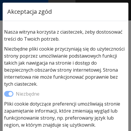
RASTOR
Akceptacja zgód
AUTORYZOWANY
PARTNER & SERWIS
Sklep
/
Hormann części zamienne
/
Do drzwi
Nasza witryna korzysta z ciasteczek, żeby dostosować
wejściowych
/ Nakładki ozdobne (6 sztuk) do zawiasu
treści do Twoich potrzeb.
Niezbędne pliki cookie przyczyniają się do użyteczności
strony poprzez umożliwianie podstawowych funkcji
takich jak nawigacja na stronie i dostęp do
bezpiecznych obszarów strony internetowej. Strona
internetowa nie może funkcjonować poprawnie bez
tych ciasteczek.
Niezbędne
Pliki cookie dotyczące preferencji umożliwiają stronie
zapamiętanie informacji, które zmieniają wygląd lub
funkcjonowanie strony, np. preferowany język lub
region, w którym znajduje się użytkownik.