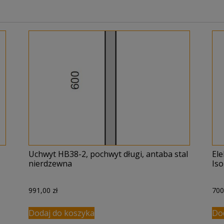
Uchwyt HB38-2, pochwyt długi, antaba stal
El
nierdzewna
Is
991,00
zł
70
Dodaj do koszyka
Do