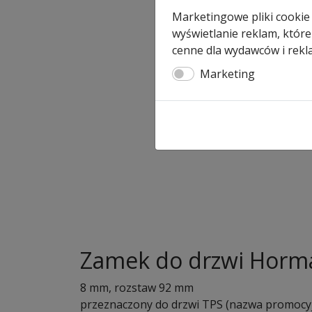
Marketingowe pliki cookie
wyświetlanie reklam, które
cenne dla wydawców i rekl
Marketing
Zamek do drzwi Horma
8 mm, rozstaw 92 mm
przeznaczony do drzwi TPS (nazwa promoc