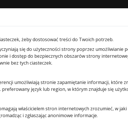
STRONA GŁÓWNA
O NAS
PRODUKTY
BLOG
KON
wi wejściowych
/ Zamek listwowy do drzwi wejściowych Ho
iasteczek, żeby dostosować treści do Twoich potrzeb.
yczyniają się do użyteczności strony poprzez umożliwianie 
Zamek
ronie i dostęp do bezpiecznych obszarów strony internetowe
ie bez tych ciasteczek.
listwowy d
erencji umożliwiają stronie zapamiętanie informacji, które z
drzwi
 preferowany język lub region, w którym znajduje się użytk
wejściowyc
pomagają właścicielem stron internetowych zrozumieć, w jak
Hormann z
 gromadząc i zgłaszając anonimowe informacje.