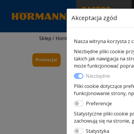
RASTOR
AUTORYZOWANY
Akceptacja zgód
PARTNER & SERWIS
Sklep
/
Hormann części zamienne
/
Do drz
Nasza witryna korzysta z c
Niezbędne pliki cookie prz
takich jak nawigacja na st
Promocja!
może funkcjonować poprawn
Niezbędne
Pliki cookie dotyczące pref
funkcjonowanie strony, np.
Preferencje
Statystyczne pliki cookie 
zachowują się na stronie,
Statystyka