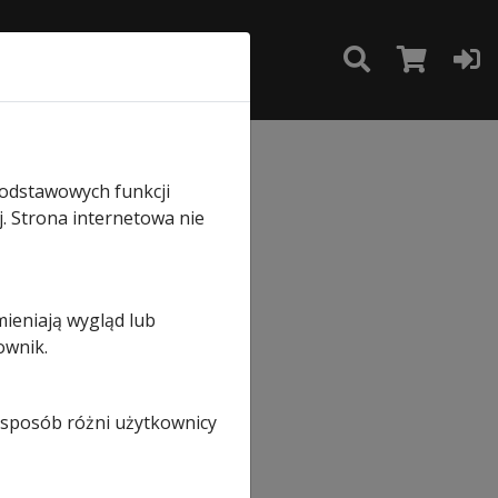
TAKT
SKLEP
rmann z ryglem hakowym
podstawowych funkcji
j. Strona internetowa nie
o
mieniają wygląd lub
ownik.
h
i sposób różni użytkownicy