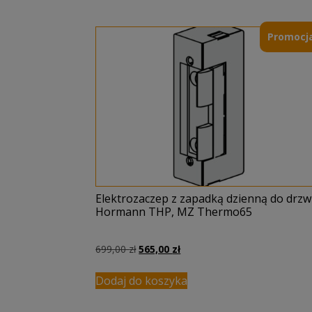
Promocja
Elektrozaczep z zapadką dzienną do drzw
Hormann THP, MZ Thermo65
Pierwotna
Aktualna
699,00
zł
565,00
zł
cena
cena
wynosiła:
wynosi:
Dodaj do koszyka
699,00 zł.
565,00 zł.