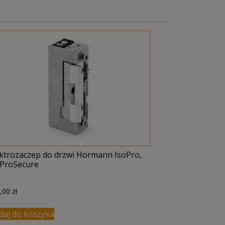
ektrozaczep do drzwi Hormann IsoPro,
oProSecure
0,00
zł
daj do koszyka