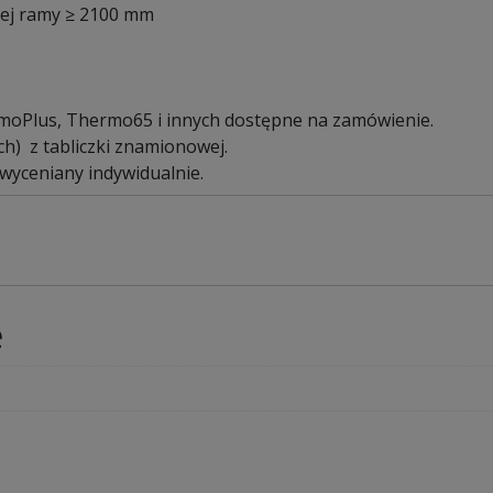
z
ej ramy
≥
2100
mm
ryglem
hakowym
rmoPlus, Thermo65 i innych dostępne na zamówienie.
h) z tabliczki znamionowej.
 wyceniany indywidualnie.
e