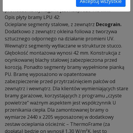
Akceptuj wszystkie
Decograin, a prowadzenie Z. Do tego typu
prowadzenia wymagane jest nadproże 115 mm.
Opis płyty bramy LPU 42:
Ocieplane segmenty stalowe, z zewnątrz
Decograin.
Dodatkowo z zewnątrz okleina foliowa z tworzywa
sztucznego odpornego na działanie promieni UV.
Wewnątrz segmenty wytłaczane w strukturze stucco.
Głębokość montażowa wynosi 42 mm. Konstrukcja z
ocynkowanej blachy stalowej zabezpieczona przed
korozją. Ponadto segmenty bramy wypełnione pianką
PU. Bramę wyposażono w opatentowane
zabezpieczenie przed przytrzaśnięciem palców od
zewnątrz i wewnątrz. Dla klientów wymieniających stare
bramy garażowe, korzystających z programu „czyste
powietrze” ważnym aspektem jest współczynnik U
przenikania ciepła. Dla zamontowanej bramy o
wymiarze 2440 x 2205 wyposażonej w dodatkowy
zestaw ocieplania ościeżnic – ThermoFrame (za
dopłatą) będzie on wynosił 1,30 W/m²K. Jest to