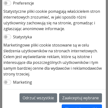
LPU42 Decograin Dark Oak
Preferencje
2440×2205 pasy L
Statystyczne pliki cookie pomagają właścicielem stron
internetowych zrozumieć, w jaki sposób różni
użytkownicy zachowują się na stronie, gromadząc i
Pierwotna
Aktualna
6 071,00
zł
4 855,00
zł
zgłaszając anonimowe informacje.
cena
cena
Prezentowana cena jest ceną najniższą w ostatnich 30
wynosiła:
wynosi:
Statystyka
dniach.
6
4
Marketingowe pliki cookie stosowane są w celu
071,00 zł.
855,00 zł.
Pozostało tylko: 1
śledzenia użytkowników na stronach internetowych.
Celem jest wyświetlanie reklam, które są istotne i
Dodaj do koszyka
interesujące dla poszczególnych użytkowników i tym
samym bardziej cenne dla wydawców i reklamodawców
strony trzeciej.
Brama segmentowa Hormann
Marketing
LPU42
Brama segmentowa Hormann LPU42
wymiar
Odrzuć wszystkie
Zaakceptuj wybrane
renowacyjny 2440×2205.
Bramę można zakupić z
przetłoczeniami typu M lub L. Struktura bramy to