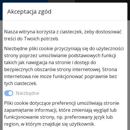
RASTOR
Akceptacja zgód
AUTORYZOWANY
PARTNER & SERWIS
Sklep
/
Bramy Hormann
/
Bramy
/ Brama segmentowa
Nasza witryna korzysta z ciasteczek, żeby dostosować
Hormann LPU42 Decograin Dark Oak 2440×2205 pasy
treści do Twoich potrzeb.
L
Niezbędne pliki cookie przyczyniają się do użyteczności
strony poprzez umożliwianie podstawowych funkcji
takich jak nawigacja na stronie i dostęp do
Promocja!
bezpiecznych obszarów strony internetowej. Strona
internetowa nie może funkcjonować poprawnie bez
tych ciasteczek.
Niezbędne
Pliki cookie dotyczące preferencji umożliwiają stronie
zapamiętanie informacji, które zmieniają wygląd lub
funkcjonowanie strony, np. preferowany język lub
Brama segmentowa Hormann
region, w którym znajduje się użytkownik.