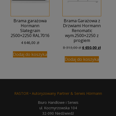
Brama garażowa
Brama Garażowa z
Hormann
Drzwiami Hormann
Slategrain
Renomatic
2500×2250 RAL7016
wym.2500×2250 z
progiem
4 646,00
zł
Pierwotna
Aktualna
8 313,00
zł
6 650,00
zł
cena
cena
Dodaj do koszyka
wynosiła:
wynosi:
Dodaj do koszyka
8
6
313,00 zł.
650,00 zł
RASTOR • Autoryzowany Partner & Serwis Hörmann
Biuro Handlowe i Serwis
ul. Kocmyrzowska 104
32-090 Niedźwiedź