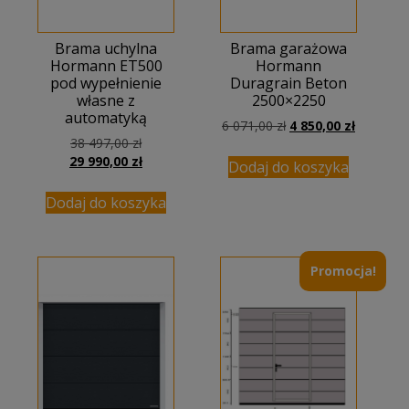
Brama uchylna
Brama garażowa
Hormann ET500
Hormann
pod wypełnienie
Duragrain Beton
własne z
2500×2250
automatyką
Pierwotna
Aktualna
6 071,00
zł
4 850,00
zł
Pierwotna
38 497,00
zł
cena
cena
cena
Aktualna
29 990,00
zł
wynosiła:
wynosi:
Dodaj do koszyka
wynosiła:
cena
6
4
38
wynosi:
071,00 zł.
850,00 zł
Dodaj do koszyka
497,00 zł.
29
990,00 zł.
Promocja!