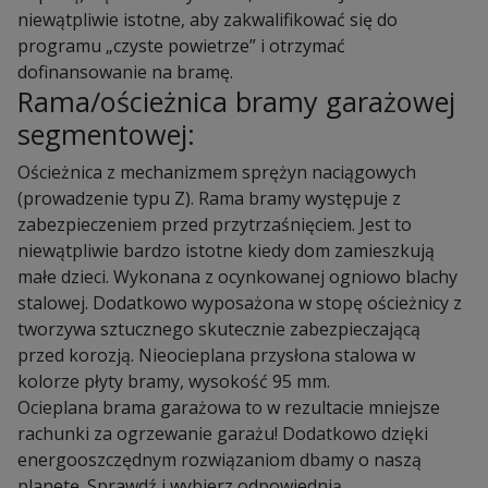
niewątpliwie istotne, aby zakwalifikować się do
programu „czyste powietrze” i otrzymać
dofinansowanie na bramę.
Rama/ościeżnica bramy garażowej
segmentowej:
Ościeżnica z mechanizmem sprężyn naciągowych
(prowadzenie typu Z). Rama bramy występuje z
zabezpieczeniem przed przytrzaśnięciem. Jest to
niewątpliwie bardzo istotne kiedy dom zamieszkują
małe dzieci. Wykonana z ocynkowanej ogniowo blachy
stalowej. Dodatkowo wyposażona w stopę ościeżnicy z
tworzywa sztucznego skutecznie zabezpieczającą
przed korozją. Nieocieplana przysłona stalowa w
kolorze płyty bramy, wysokość 95 mm.
Ocieplana brama garażowa to w rezultacie mniejsze
rachunki za ogrzewanie garażu! Dodatkowo dzięki
energooszczędnym rozwiązaniom dbamy o naszą
planetę. Sprawdź i wybierz odpowiednią,