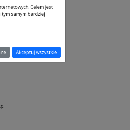
nternetowych. Celem jest
ną
 i tym samym bardziej
ane
Akceptuj wszystkie
a
p.