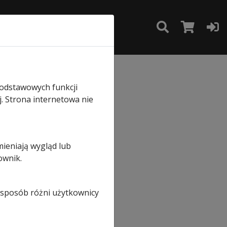
TAKT
SKLEP
sowa
podstawowych funkcji
j. Strona internetowa nie
mieniają wygląd lub
ownik.
i sposób różni użytkownicy