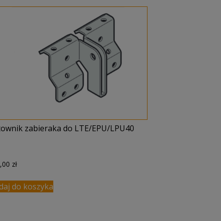
townik zabieraka do LTE/EPU/LPU40
7,00
zł
daj do koszyka