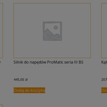
w
Silnik do napędów ProMatic seria III BS
Ką
445,00
zł
20
Dodaj do koszyka
Do