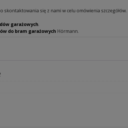
do skontaktowania się z nami w celu omówienia szczegółów
ędów garażowych
.
ędów do bram garażowych
Hörmann.
e