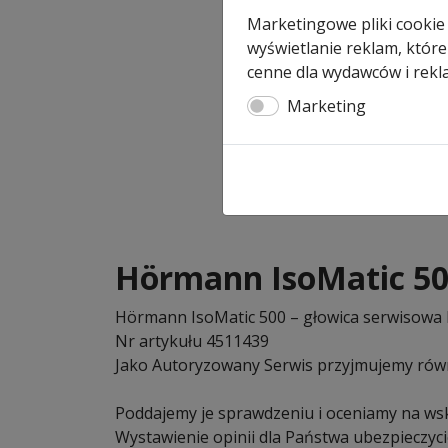
Marketingowe pliki cookie
wyświetlanie reklam, które
cenne dla wydawców i rekl
Marketing
Hörmann IsoMatic 50
Hörmann IsoMatic 500 – głowica serwisowa 
Nr artykułu 4511439
Jako Autoryzowany Serwis przyjmujemy równie
Poddajemy je sprawdzeniu i oceniamy na ws
Wystawienie opinii dla Państwa ubezpieczy