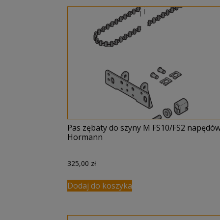
Pas zębaty do szyny M FS10/FS2 napędó
Hormann
325,00
zł
Dodaj do koszyka