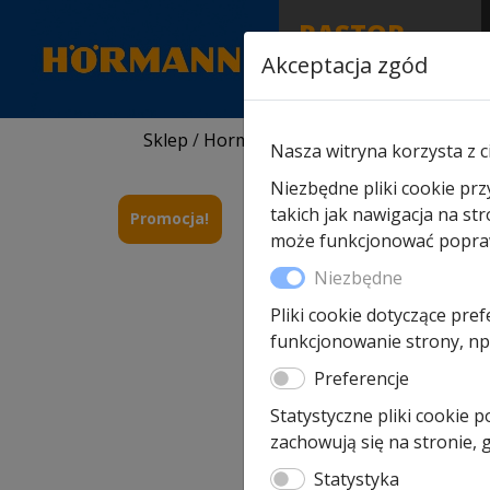
RASTOR
AUTORYZOWANY
Akceptacja zgód
PARTNER & SERWIS
Sklep
/
Hormann części zamienne
/
Do na
Nasza witryna korzysta z c
Niezbędne pliki cookie prz
takich jak nawigacja na st
Promocja!
może funkcjonować poprawn
Niezbędne
Pliki cookie dotyczące pref
funkcjonowanie strony, np.
Preferencje
Statystyczne pliki cookie 
zachowują się na stronie,
Statystyka