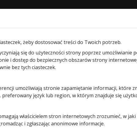
STRONA GŁÓWNA
O NAS
PRODUKTY
BLOG
KON
pędów garażowych
/ Hörmann IsoMatic 500 – głowica serwi
iasteczek, żeby dostosować treści do Twoich potrzeb.
yczyniają się do użyteczności strony poprzez umożliwianie 
Hörmann
ronie i dostęp do bezpiecznych obszarów strony internetowe
ie bez tych ciasteczek.
IsoMatic
erencji umożliwiają stronie zapamiętanie informacji, które z
500 –
 preferowany język lub region, w którym znajduje się użytk
głowica
pomagają właścicielem stron internetowych zrozumieć, w jak
serwisowa
 gromadząc i zgłaszając anonimowe informacje.