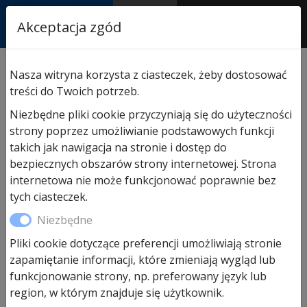
RASTOR
Akceptacja zgód
AUTORYZOWANY
PARTNER & SERWIS
Sklep
/
Hormann części zamienne
/
Do napędów
Nasza witryna korzysta z ciasteczek, żeby dostosować
garażowych
/ Hormann SupraMatic HT głowica
treści do Twoich potrzeb.
serwisowa seria III Bi Secure
Niezbędne pliki cookie przyczyniają się do użyteczności
strony poprzez umożliwianie podstawowych funkcji
takich jak nawigacja na stronie i dostęp do
bezpiecznych obszarów strony internetowej. Strona
internetowa nie może funkcjonować poprawnie bez
tych ciasteczek.
Niezbędne
Pliki cookie dotyczące preferencji umożliwiają stronie
zapamiętanie informacji, które zmieniają wygląd lub
Hormann SupraMatic HT
funkcjonowanie strony, np. preferowany język lub
głowica serwisowa seria III Bi
region, w którym znajduje się użytkownik.