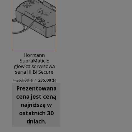
Hormann
SupraMatic E
głowica serwisowa
seria III Bi Secure
Pierwotna
Aktualna
1 253,00
zł
1 235,00
zł
cena
cena
Prezentowana
wynosiła:
wynosi:
cena jest ceną
1
1
253,00 zł.
235,00 zł.
najniższą w
ostatnich 30
dniach.