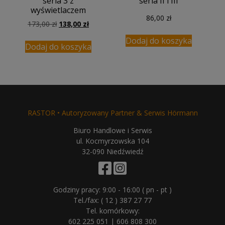
seria 3 z
seria II i III
wyświetlaczem
86,00
zł
Pierwotna
Aktualna
173,00
zł
138,00
zł
cena
cena
Dodaj do koszyka
wynosiła:
wynosi:
Dodaj do koszyka
173,00 zł.
138,00 zł.
RASTOR • Autoryzowany Partner & Serwis Hörmann
Biuro Handlowe i Serwis
ul. Kocmyrzowska 104
32-090 Niedźwiedź
Godziny pracy: 9:00 - 16:00 ( pn - pt )
Tel./fax:
( 12 ) 387 27 77
Tel. komórkowy:
602 225 051
|
606 808 300