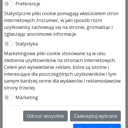
Secure
Preferencje
Statystyczne pliki cookie pomagają właścicielem stron
2 587,00
zł
internetowych zrozumieć, w jaki sposób różni
użytkownicy zachowują się na stronie, gromadząc i
Produkt dostępny na zamówienie
zgłaszając anonimowe informacje.
ilość
Dodaj do koszyka
Statystyka
Hormann
SupraMatic
Marketingowe pliki cookie stosowane są w celu
HT
śledzenia użytkowników na stronach internetowych.
Hormann SupraMatic HT głowica
głowica
Celem jest wyświetlanie reklam, które są istotne i
serwisowa
serwisowa
interesujące dla poszczególnych użytkowników i tym
seria
samym bardziej cenne dla wydawców i reklamodawców
Hormann SupraMatic HT głowica serwisowa to
III
strony trzeciej.
automat bez materiału montażowego i bez pilota w
Bi
zestawie.
Marketing
Secure
Napęd wymienny głowica SupraMatic HT, (seria 3).
Bez materiału do montażowego i zdalnego sterowania
radiowego, bez oświetlenia.
Odrzuć wszystkie
Zaakceptuj wybrane
Okres produkcji: 2014-07-01 – obecnie.