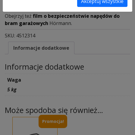
Akceptuj wszystkie
Sprawdź też inne
części zamienne Hörmann
w naszej
ofercie.
Obejrzyj też
film o bezpieczeństwie napędów do
bram garażowych
Hörmann.
SKU:
4512314
Informacje dodatkowe
Informacje dodatkowe
Waga
5 kg
Może spodoba się również…
Promocja!