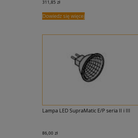
311,85
zł
Dowiedz się więcej
Lampa LED SupraMatic E/P seria II i III
86,00
zł