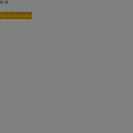
,00
zł
daj do koszyka