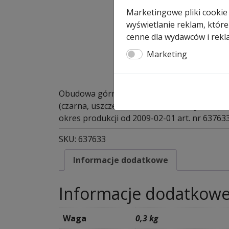
Marketingowe pliki cookie
wyświetlanie reklam, które
cenne dla wydawców i rekl
Marketing
Obudowa górna do fotokomórek EL 31, EL 30
(czarna, uszczelka montowana fabrycznie)
okres produkcji od 2009-02-01 art. nr 63763
SKU:
637633
Informacje dodatkowe
Informacje dodatkow
Waga
0,3 kg