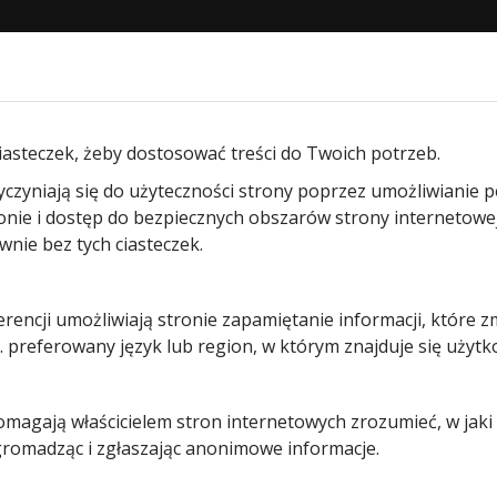
STRONA GŁÓWNA
O NAS
PRODUKTY
BLOG
KON
pędów garażowych
/ Obudowa górna do fotokomórek EL 31, 
iasteczek, żeby dostosować treści do Twoich potrzeb.
yczyniają się do użyteczności strony poprzez umożliwianie 
Obudowa
ronie i dostęp do bezpiecznych obszarów strony internetowe
ie bez tych ciasteczek.
górna do
erencji umożliwiają stronie zapamiętanie informacji, które z
fotokomór
 preferowany język lub region, w którym znajduje się użytk
EL 31, EL
pomagają właścicielem stron internetowych zrozumieć, w jak
301 i EL 51
 gromadząc i zgłaszając anonimowe informacje.