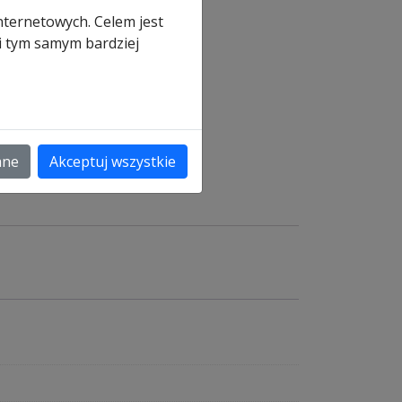
nternetowych. Celem jest
 i tym samym bardziej
a
ane
Akceptuj wszystkie