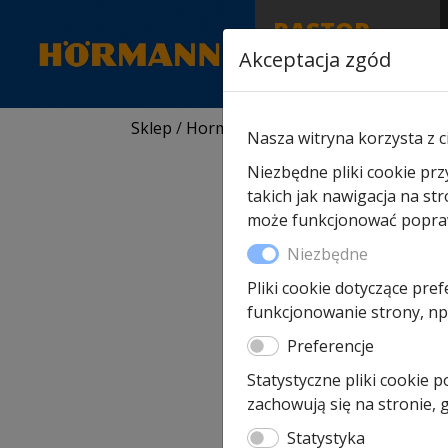
RASTOR
AUTORYZOWANY
Akceptacja zgód
PARTNER & SERWIS
Sklep
/
Hormann części zamienne
/
Do na
Nasza witryna korzysta z c
Niezbędne pliki cookie prz
takich jak nawigacja na st
może funkcjonować poprawn
Niezbędne
Pliki cookie dotyczące pref
funkcjonowanie strony, np.
Preferencje
Statystyczne pliki cookie 
zachowują się na stronie,
Statystyka