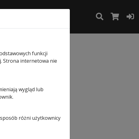
TAKT
SKLEP
EL 301 i EL 51
podstawowych funkcji
j. Strona internetowa nie
mieniają wygląd lub
ek
ownik.
i sposób różni użytkownicy