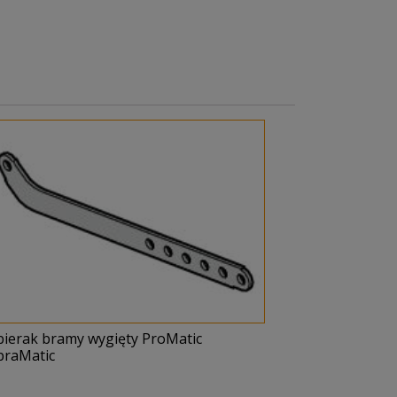
bierak bramy wygięty ProMatic
praMatic