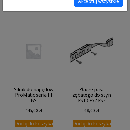
Akceptuj wszystkie
Podobne produkty
Silnik do napędów
Złacze pasa
ProMatic seria III
zębatego do szyn
BS
FS10 FS2 FS3
445,00
zł
68,00
zł
Dodaj do koszyka
Dodaj do koszyka