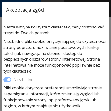
RASTOR
Akceptacja zgód
AUTORYZOWANY
PARTNER & SERWIS
Sklep
/
Hormann części zamienne
/
Do napędów
Nasza witryna korzysta z ciasteczek, żeby dostosować
garażowych
/ Płyta sterująca SupraMatic E seria II
treści do Twoich potrzeb.
Niezbędne pliki cookie przyczyniają się do użyteczności
strony poprzez umożliwianie podstawowych funkcji
takich jak nawigacja na stronie i dostęp do
bezpiecznych obszarów strony internetowej. Strona
internetowa nie może funkcjonować poprawnie bez
tych ciasteczek.
Płyta sterująca SupraMatic E
Niezbędne
seria II
Pliki cookie dotyczące preferencji umożliwiają stronie
zapamiętanie informacji, które zmieniają wygląd lub
funkcjonowanie strony, np. preferowany język lub
398,66
zł
region, w którym znajduje się użytkownik.
Brak w magazynie