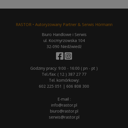
RASTOR • Autoryzowany Partner & Serwis Hörmann
Biuro Handlowe i Serwis
ul. Kocmyrzowska 104
32-090 Niedźwiedź
Godziny pracy: 9:00 - 16:00 ( pn - pt )
Tel./fax:
( 12 ) 387 27 77
Tel. komórkowy:
602 225 051
|
606 808 300
E-mail :
info@rastor.pl
biuro@rastor.pl
serwis@rastor.pl