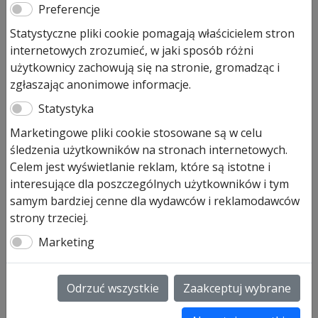
Preferencje
Statystyczne pliki cookie pomagają właścicielem stron
Kompletna płyta główna sterująca do napędów z serii
internetowych zrozumieć, w jaki sposób różni
SupraMatic E seria II
użytkownicy zachowują się na stronie, gromadząc i
Uwaga:
zgłaszając anonimowe informacje.
proszę pytać o dostępność przed zamówieniem
Statystyka
SKU:
plyta SupraMatic E seria II
Marketingowe pliki cookie stosowane są w celu
śledzenia użytkowników na stronach internetowych.
Informacje dodatkowe
Celem jest wyświetlanie reklam, które są istotne i
interesujące dla poszczególnych użytkowników i tym
Informacje dodatkowe
samym bardziej cenne dla wydawców i reklamodawców
strony trzeciej.
Waga
Marketing
0,2 kg
Odrzuć wszystkie
Zaakceptuj wybrane