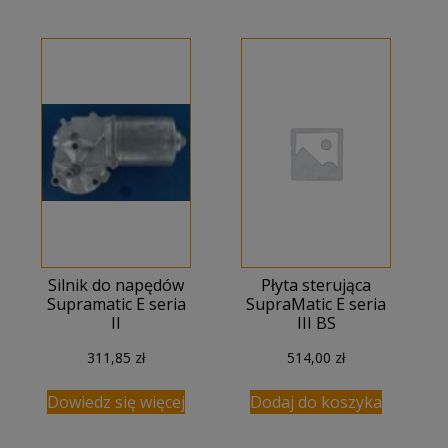
Silnik do napędów
Płyta sterująca
Supramatic E seria
SupraMatic E seria
II
III BS
311,85
zł
514,00
zł
Dowiedz się więcej
Dodaj do koszyka