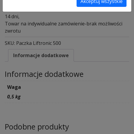
Akceptuj wszystkie
Liftronic 500 do napędów od 2008-06-01
Towar na zamówienie z Niemiec czas oczekiwania ok
14 dni,
Towar na indywidualne zamówienie-brak możliwości
zwrotu
SKU:
Paczka Liftronic 500
Informacje dodatkowe
Informacje dodatkowe
Waga
0,5 kg
Podobne produkty