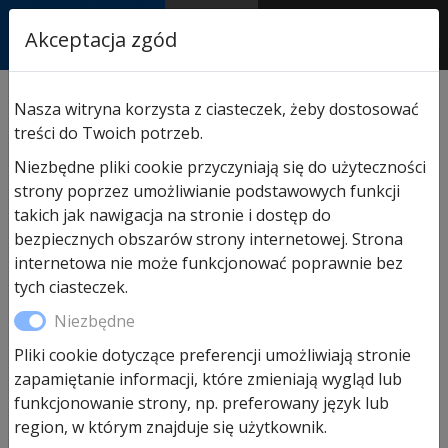
RASTOR
Akceptacja zgód
AUTORYZOWANY
PARTNER & SERWIS
Sklep
/
Hormann części zamienne
/
Do napędów
Nasza witryna korzysta z ciasteczek, żeby dostosować
garażowych
/ Paczka ze śrubami EcoStar Liftronic 500
treści do Twoich potrzeb.
Niezbędne pliki cookie przyczyniają się do użyteczności
strony poprzez umożliwianie podstawowych funkcji
takich jak nawigacja na stronie i dostęp do
bezpiecznych obszarów strony internetowej. Strona
internetowa nie może funkcjonować poprawnie bez
tych ciasteczek.
Niezbędne
Pliki cookie dotyczące preferencji umożliwiają stronie
zapamiętanie informacji, które zmieniają wygląd lub
funkcjonowanie strony, np. preferowany język lub
region, w którym znajduje się użytkownik.