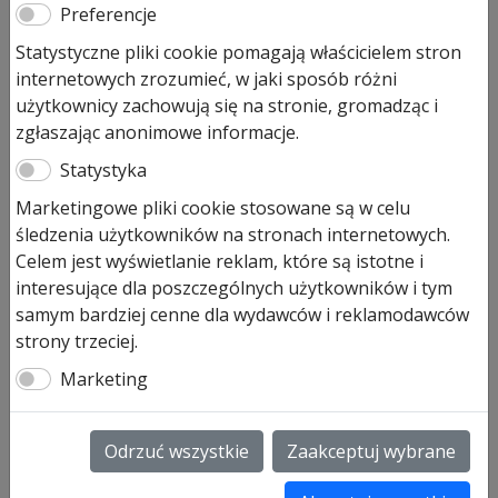
Preferencje
Statystyczne pliki cookie pomagają właścicielem stron
internetowych zrozumieć, w jaki sposób różni
użytkownicy zachowują się na stronie, gromadząc i
zgłaszając anonimowe informacje.
Statystyka
Marketingowe pliki cookie stosowane są w celu
Paczka ze śrubami EcoStar
śledzenia użytkowników na stronach internetowych.
Liftronic 500
Celem jest wyświetlanie reklam, które są istotne i
interesujące dla poszczególnych użytkowników i tym
73,00
zł
samym bardziej cenne dla wydawców i reklamodawców
strony trzeciej.
Pozostało tylko: 1
Marketing
Dodaj do koszyka
Odrzuć wszystkie
Zaakceptuj wybrane
Paczka ze śrubami EcoStar (typ C),