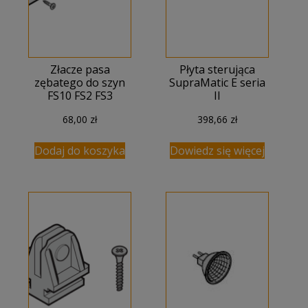
Złacze pasa
Płyta sterująca
zębatego do szyn
SupraMatic E seria
FS10 FS2 FS3
II
68,00
zł
398,66
zł
Dodaj do koszyka
Dowiedz się więcej