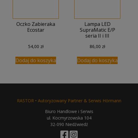
Oczko Zabieraka
Lampa LED
Ecostar
SupraMatic E/P
seria II i III
54,00
zł
86,00
zł
Dodaj do koszyka
Dodaj do koszyka
RASTOR • Autoryzowany Partner & Serwis Hörmann
Biuro Handlowe i Serwis
ul. Kocmyrzowska 104
32-090 Niedźwiedź