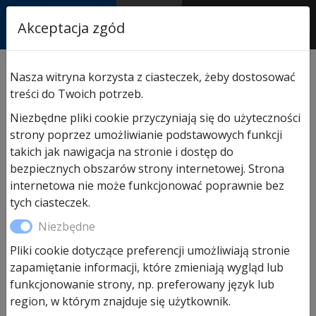
RASTOR
Akceptacja zgód
AUTORYZOWANY
PARTNER & SERWIS
Sklep
/
Hormann części zamienne
/
Do napędów
Nasza witryna korzysta z ciasteczek, żeby dostosować
garażowych
/ Pas zębaty szyna K FS10/FS2
treści do Twoich potrzeb.
Niezbędne pliki cookie przyczyniają się do użyteczności
strony poprzez umożliwianie podstawowych funkcji
takich jak nawigacja na stronie i dostęp do
bezpiecznych obszarów strony internetowej. Strona
internetowa nie może funkcjonować poprawnie bez
tych ciasteczek.
Niezbędne
Pliki cookie dotyczące preferencji umożliwiają stronie
zapamiętanie informacji, które zmieniają wygląd lub
funkcjonowanie strony, np. preferowany język lub
region, w którym znajduje się użytkownik.