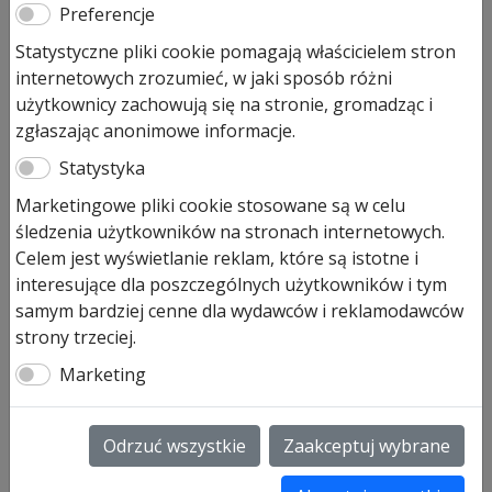
Preferencje
Statystyczne pliki cookie pomagają właścicielem stron
internetowych zrozumieć, w jaki sposób różni
Pas zębaty szyna K FS10/FS2
użytkownicy zachowują się na stronie, gromadząc i
zgłaszając anonimowe informacje.
303,00
zł
Statystyka
Pozostało tylko: 1 (może być zamówiony)
Marketingowe pliki cookie stosowane są w celu
ilość
śledzenia użytkowników na stronach internetowych.
Dodaj do koszyka
Pas
Celem jest wyświetlanie reklam, które są istotne i
zębaty
interesujące dla poszczególnych użytkowników i tym
szyna
samym bardziej cenne dla wydawców i reklamodawców
Pas zębaty
K
strony trzeciej.
(bez sprzęgła pasa zębatego) SupraMatic E/P,
FS10/FS2
ProMatic, ProMatic P i ProMatic Akku z zestawem
Marketing
montażowym
Prowadnica FS 10/FS 2, krótka K art. nr 438583#
Odrzuć wszystkie
Zaakceptuj wybrane
SKU:
438583