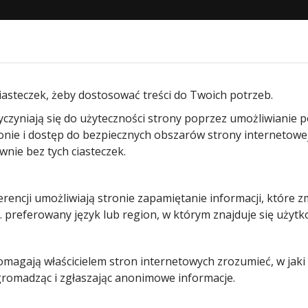
STRONA GŁÓWNA
O NAS
PRODUKTY
BLOG
KON
m garażowych uchylnych
/ Pakiet trzech sprężyn N80 nr 00
iasteczek, żeby dostosować treści do Twoich potrzeb.
yczyniają się do użyteczności strony poprzez umożliwianie 
Pakiet
ronie i dostęp do bezpiecznych obszarów strony internetowe
ie bez tych ciasteczek.
trzech
erencji umożliwiają stronie zapamiętanie informacji, które z
sprężyn
 preferowany język lub region, w którym znajduje się użytk
N80 nr 005
pomagają właścicielem stron internetowych zrozumieć, w jak
 gromadząc i zgłaszając anonimowe informacje.
257,00
zł
Pozostało tylko: 1 (może być