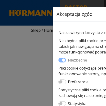
RASTOR
AUTORYZOWANY
Akceptacja zgód
PARTNER & SERWIS
Sklep
/
Hormann części zamienne
/
Do bra
Nasza witryna korzysta z c
Niezbędne pliki cookie prz
takich jak nawigacja na st
może funkcjonować poprawn
Niezbędne
Pliki cookie dotyczące pref
funkcjonowanie strony, np.
Preferencje
Statystyczne pliki cookie 
zachowują się na stronie,
Statystyka