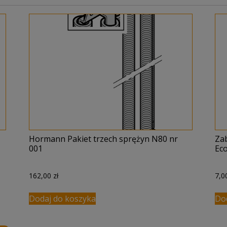
Hormann Pakiet trzech sprężyn N80 nr
Za
001
Eco
162,00
zł
7,
Dodaj do koszyka
Do