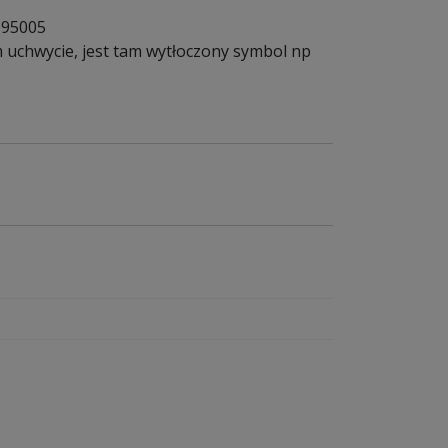
195005
m uchwycie, jest tam wytłoczony symbol np