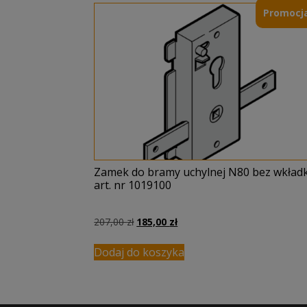
Promocja
Zamek do bramy uchylnej N80 bez wkładk
art. nr 1019100
Pierwotna
Aktualna
207,00
zł
185,00
zł
cena
cena
wynosiła:
wynosi:
Dodaj do koszyka
207,00 zł.
185,00 zł.