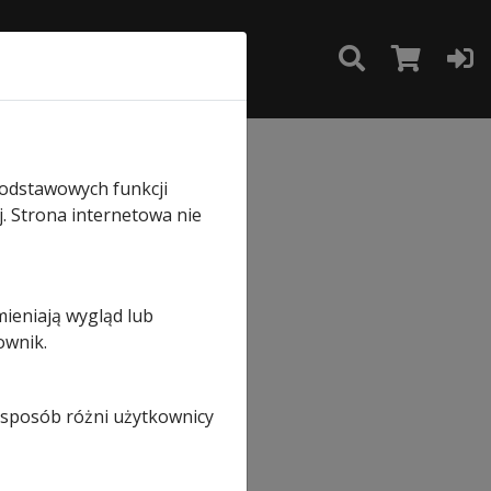
TAKT
SKLEP
5
podstawowych funkcji
j. Strona internetowa nie
mieniają wygląd lub
ownik.
i sposób różni użytkownicy