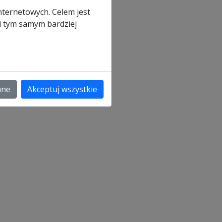
nternetowych. Celem jest
 i tym samym bardziej
a
ane
Akceptuj wszystkie