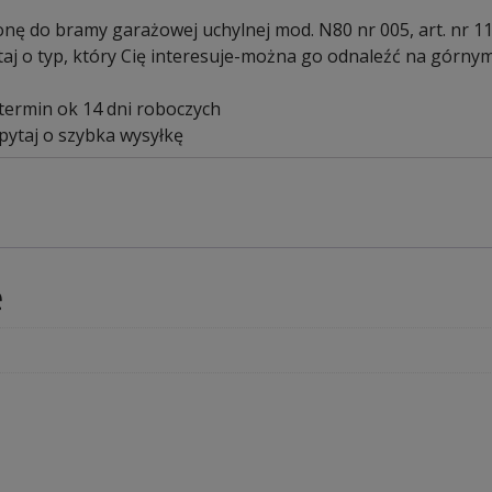
onę do bramy garażowej uchylnej mod. N80 nr 005, art. nr 1
taj o typ, który Cię interesuje-można go odnaleźć na górny
ermin ok 14 dni roboczych
pytaj o szybka wysyłkę
e