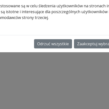
zamówiony)
 stosowane są w celu śledzenia użytkowników na stronach i
 są istotne i interesujące dla poszczególnych użytkowników
ilość
Dodaj do koszyk
amodawców strony trzeciej.
Pakiet
trzech
sprężyn
N80
nr
Odrzuć wszystkie
Zaakceptuj wybr
005