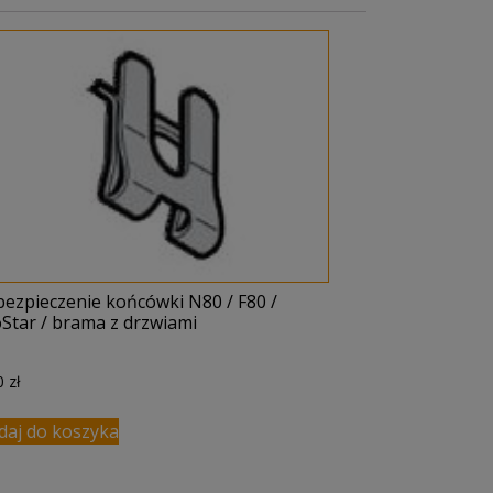
bezpieczenie końcówki N80 / F80 /
Star / brama z drzwiami
00
zł
daj do koszyka