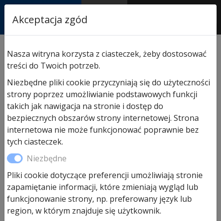
RASTOR
Akceptacja zgód
AUTORYZOWANY
PARTNER & SERWIS
Sklep
/
Hormann części zamienne
/
Do bram
Nasza witryna korzysta z ciasteczek, żeby dostosować
rolowanych przemysłowych
/ Zapadka do przekładni
treści do Twoich potrzeb.
ZAK
Niezbędne pliki cookie przyczyniają się do użyteczności
strony poprzez umożliwianie podstawowych funkcji
takich jak nawigacja na stronie i dostęp do
bezpiecznych obszarów strony internetowej. Strona
internetowa nie może funkcjonować poprawnie bez
tych ciasteczek.
Niezbędne
Pliki cookie dotyczące preferencji umożliwiają stronie
zapamiętanie informacji, które zmieniają wygląd lub
funkcjonowanie strony, np. preferowany język lub
region, w którym znajduje się użytkownik.