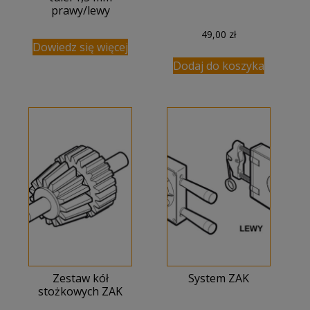
prawy/lewy
49,00
zł
Dowiedz się więcej
Dodaj do koszyka
Zestaw kół
System ZAK
stożkowych ZAK