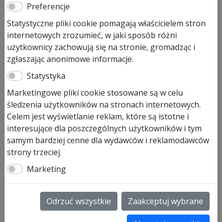
Preferencje
Zapadka do przekładni ZAK
Statystyczne pliki cookie pomagają właścicielem stron
internetowych zrozumieć, w jaki sposób różni
90,00
zł
użytkownicy zachowują się na stronie, gromadząc i
Pozostało tylko: 2 (może być zamówiony)
zgłaszając anonimowe informacje.
Statystyka
ilość
Dodaj do koszyka
Zapadka
Marketingowe pliki cookie stosowane są w celu
do
śledzenia użytkowników na stronach internetowych.
przekładni
Zapadka do przekładni ZAK
Celem jest wyświetlanie reklam, które są istotne i
ZAK
w zestawie z kołkiem rozprężnym art. nr 9021132
interesujące dla poszczególnych użytkowników i tym
samym bardziej cenne dla wydawców i reklamodawców
SKU:
9021132
strony trzeciej.
Informacje dodatkowe
Marketing
Informacje dodatkowe
Odrzuć wszystkie
Zaakceptuj wybrane
Waga