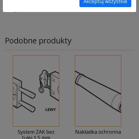
Akceptuj wszystkie
1 kg
Podobne produkty
System ZAK bez
Nakładka ochronna
tulei 1,5 mm