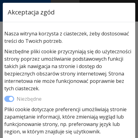
RASTOR
Akceptacja zgód
AUTORYZOWANY
PARTNER & SERWIS
Sklep
/
Hormann części zamienne
/
Do bram segm.
Nasza witryna korzysta z ciasteczek, żeby dostosować
przemysłowych
/ Linka stalowa, Ø 4 mm 4000mm z
treści do Twoich potrzeb.
kauszą dla prowadzenia N
Niezbędne pliki cookie przyczyniają się do użyteczności
strony poprzez umożliwianie podstawowych funkcji
takich jak nawigacja na stronie i dostęp do
bezpiecznych obszarów strony internetowej. Strona
internetowa nie może funkcjonować poprawnie bez
tych ciasteczek.
Niezbędne
Pliki cookie dotyczące preferencji umożliwiają stronie
Linka stalowa, Ø 4 mm
zapamiętanie informacji, które zmieniają wygląd lub
4000mm z kauszą dla
funkcjonowanie strony, np. preferowany język lub
region, w którym znajduje się użytkownik.
prowadzenia N