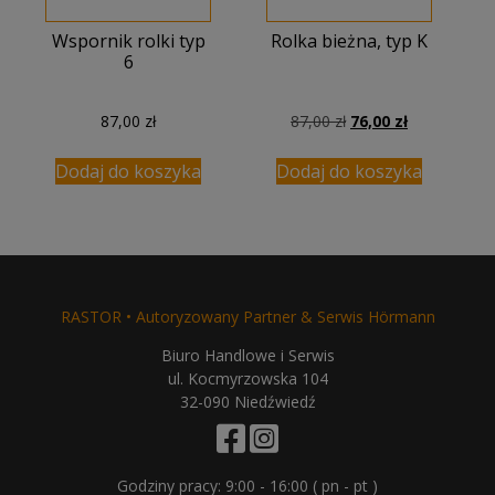
Wspornik rolki typ
Rolka bieżna, typ K
6
Pierwotna
Aktualna
87,00
zł
87,00
zł
76,00
zł
cena
cena
wynosiła:
wynosi:
Dodaj do koszyka
Dodaj do koszyka
87,00 zł.
76,00 zł.
RASTOR • Autoryzowany Partner & Serwis Hörmann
Biuro Handlowe i Serwis
ul. Kocmyrzowska 104
32-090 Niedźwiedź
Godziny pracy: 9:00 - 16:00 ( pn - pt )