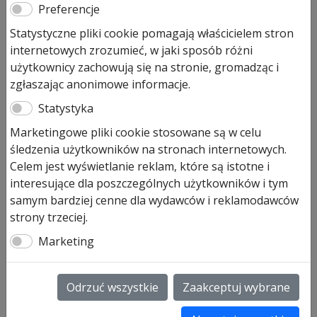
Preferencje
196,00
zł
Statystyczne pliki cookie pomagają właścicielem stron
internetowych zrozumieć, w jaki sposób różni
Na stanie (może być zamówiony)
użytkownicy zachowują się na stronie, gromadząc i
ilość
Dodaj do koszyka
zgłaszając anonimowe informacje.
Linka
Statystyka
stalowa,
Ø
Marketingowe pliki cookie stosowane są w celu
Linka stalowa Ø 4 mm do bębnów
4
śledzenia użytkowników na stronach internetowych.
linowych segmwentowych bram przemysłowych SPU40
mm
Celem jest wyświetlanie reklam, które są istotne i
itp. długość 4000mm
4000mm
interesujące dla poszczególnych użytkowników i tym
Rozmiar 1, 6 art.na 3095586
z
samym bardziej cenne dla wydawców i reklamodawców
z kauszą i klamrą zaciskową dla:
kauszą
strony trzeciej.
Typ prowadzenia: N, V od 2001-07-09 – 2013-02-28
dla
Marketing
prowadzenia
SKU:
3095586
N
Informacje dodatkowe
Odrzuć wszystkie
Zaakceptuj wybrane