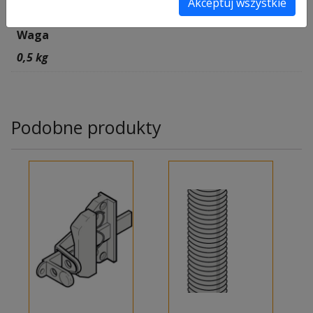
Informacje dodatkowe
Akceptuj wszystkie
Waga
0,5 kg
Podobne produkty