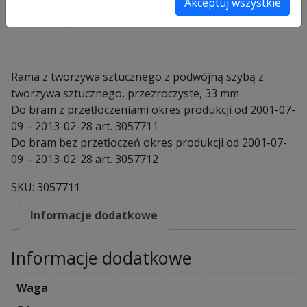
Akceptuj wszystkie
Rama z tworzywa sztucznego z podwójną szybą z
tworzywa sztucznego, przezroczyste, 33 mm
Do bram z przetłoczeniami okres produkcji od 2001-07-
09 – 2013-02-28 art. 3057711
Do bram bez przetłoczeń okres produkcji od 2001-07-
09 – 2013-02-28 art. 3057712
SKU:
3057711
Informacje dodatkowe
Informacje dodatkowe
Waga