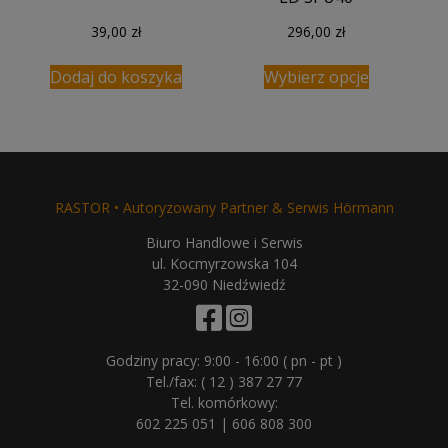
39,00
zł
296,00
zł
Dodaj do koszyka
Wybierz opcje
RASTOR • Autoryzowany Partner & Serwis Hörmann
Biuro Handlowe i Serwis
ul. Kocmyrzowska 104
32-090 Niedźwiedź
Godziny pracy: 9:00 - 16:00 ( pn - pt )
Tel./fax:
( 12 ) 387 27 77
Tel. komórkowy:
602 225 051
|
606 808 300