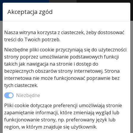
RASTOR
Akceptacja zgód
AUTORYZOWANY
PARTNER & SERWIS
Sklep
/
Hormann części zamienne
/
Do bram segm.
Nasza witryna korzysta z ciasteczek, żeby dostosować
przemysłowych
/ Przeszklenie Sandwich typ A do bram
treści do Twoich potrzeb.
przemysłowych SPU
Niezbędne pliki cookie przyczyniają się do użyteczności
strony poprzez umożliwianie podstawowych funkcji
takich jak nawigacja na stronie i dostęp do
bezpiecznych obszarów strony internetowej. Strona
internetowa nie może funkcjonować poprawnie bez
tych ciasteczek.
Niezbędne
Pliki cookie dotyczące preferencji umożliwiają stronie
Przeszklenie Sandwich typ A do
zapamiętanie informacji, które zmieniają wygląd lub
bram przemysłowych SPU
funkcjonowanie strony, np. preferowany język lub
region, w którym znajduje się użytkownik.