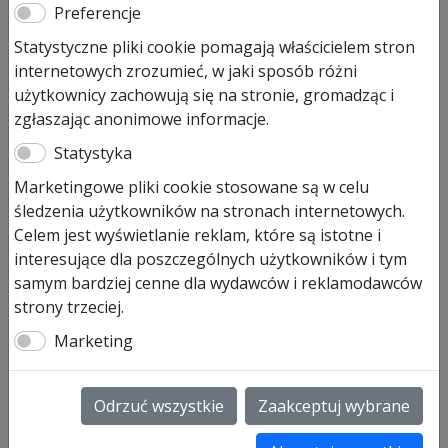
582,00
zł
Preferencje
Pozostało tylko: 2
Statystyczne pliki cookie pomagają właścicielem stron
internetowych zrozumieć, w jaki sposób różni
ilość
Dodaj do koszyka
użytkownicy zachowują się na stronie, gromadząc i
Przeszklenie
zgłaszając anonimowe informacje.
Sandwich
Statystyka
typ
Przeszklenie Sandwich typ A do
A
Marketingowe pliki cookie stosowane są w celu
ocieplanych segmentów bramy 42
do
śledzenia użytkowników na stronach internetowych.
mm
bram
Celem jest wyświetlanie reklam, które są istotne i
przemysłowych
interesujące dla poszczególnych użytkowników i tym
SPU
samym bardziej cenne dla wydawców i reklamodawców
strony trzeciej.
Marketing
Odrzuć wszystkie
Zaakceptuj wybrane