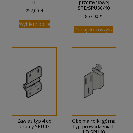
LD
przemysłowej
STE/SPU30/40
257,00
zł
857,00
zł
Wybierz opcje
Dodaj do koszyka
Zawias typ 4 do
Obejma rolki górna
bramy SPU42
Typ prowadzenia L,
LD SPU40