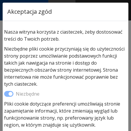
RASTOR
Akceptacja zgód
AUTORYZOWANY
PARTNER & SERWIS
Sklep
/
Hormann części zamienne
/
Do bram segm.
Nasza witryna korzysta z ciasteczek, żeby dostosować
przemysłowych
/ Sprężyna L110 do bramy
treści do Twoich potrzeb.
segmentowej przemysłowej STE/SPU30/40
Niezbędne pliki cookie przyczyniają się do użyteczności
strony poprzez umożliwianie podstawowych funkcji
takich jak nawigacja na stronie i dostęp do
bezpiecznych obszarów strony internetowej. Strona
internetowa nie może funkcjonować poprawnie bez
tych ciasteczek.
Niezbędne
Pliki cookie dotyczące preferencji umożliwiają stronie
zapamiętanie informacji, które zmieniają wygląd lub
funkcjonowanie strony, np. preferowany język lub
region, w którym znajduje się użytkownik.