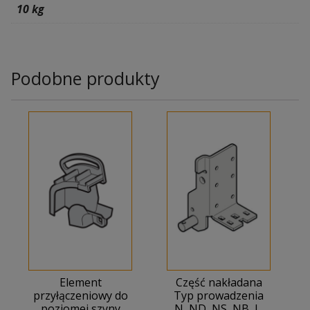
10 kg
Podobne produkty
Element
Część nakładana
przyłączeniowy do
Typ prowadzenia
poziomej szyny
N, ND, NS, NB, L,