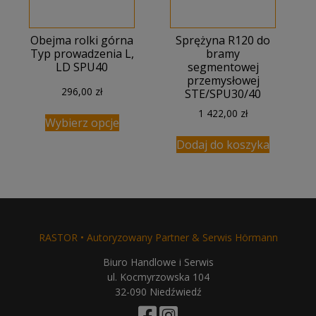
Obejma rolki górna
Sprężyna R120 do
Typ prowadzenia L,
bramy
LD SPU40
segmentowej
przemysłowej
296,00
zł
STE/SPU30/40
1 422,00
zł
Wybierz opcje
Dodaj do koszyka
RASTOR • Autoryzowany Partner & Serwis Hörmann
Biuro Handlowe i Serwis
ul. Kocmyrzowska 104
32-090 Niedźwiedź