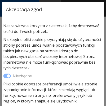
RASTOR
Akceptacja zgód
AUTORYZOWANY
PARTNER & SERWIS
Sklep
/
Hormann części zamienne
/
Do bram segm.
Nasza witryna korzysta z ciasteczek, żeby dostosować
przemysłowych
/ Sprężyna R125 do bramy
treści do Twoich potrzeb.
segmentowej przemysłowej STE/SPU30/40
Niezbędne pliki cookie przyczyniają się do użyteczności
strony poprzez umożliwianie podstawowych funkcji
takich jak nawigacja na stronie i dostęp do
bezpiecznych obszarów strony internetowej. Strona
internetowa nie może funkcjonować poprawnie bez
tych ciasteczek.
Niezbędne
Pliki cookie dotyczące preferencji umożliwiają stronie
zapamiętanie informacji, które zmieniają wygląd lub
funkcjonowanie strony, np. preferowany język lub
region, w którym znajduje się użytkownik.