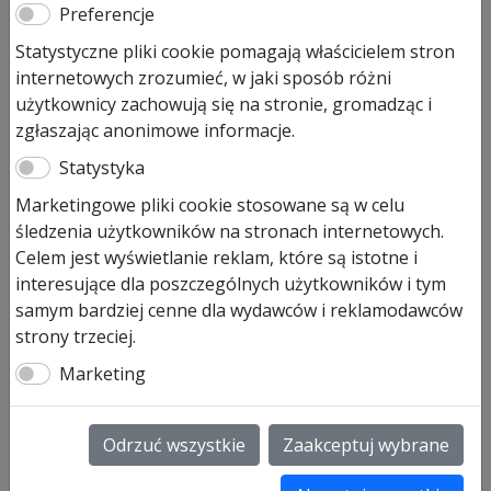
Preferencje
pęknięciem sprężyny
Statystyczne pliki cookie pomagają właścicielem stron
internetowych zrozumieć, w jaki sposób różni
779,00
zł
użytkownicy zachowują się na stronie, gromadząc i
Pozostało tylko: 2 (może być zamówiony)
zgłaszając anonimowe informacje.
ilość
Statystyka
Dodaj do koszyka
Zabezpieczenie
Marketingowe pliki cookie stosowane są w celu
przed
śledzenia użytkowników na stronach internetowych.
pęknięciem
Zabezpieczenie przed pęknięciem sprężyny
Celem jest wyświetlanie reklam, które są istotne i
sprężyny
x = 120 mm, prawe, rozmiar 1 okres produkcji 2001-07-
interesujące dla poszczególnych użytkowników i tym
09 – 2013-02-28 art. 3044639
samym bardziej cenne dla wydawców i reklamodawców
x = 120 mm, lewe, rozmiar 1 okres produkcji 2001-07-09
strony trzeciej.
– 2013-02-28 art. 3044638
Marketing
x = 140 mm, prawe, rozmiar 2, 4, 6 okres produkcji
2001-07-09 – 2013-02-28 art. 3044641
x = 140 mm, lewe, rozmiar 2, 4, 6 okres produkcji 2001-
Odrzuć wszystkie
Zaakceptuj wybrane
07-09 – 2013-02-28 art. 3044640
x = 160 mm, prawe, rozmiar 3, 5, 7 okres produkcji