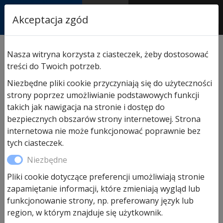
RASTOR
Akceptacja zgód
AUTORYZOWANY
PARTNER & SERWIS
Sklep
/
Hormann części zamienne
/
Do bram segm.
Nasza witryna korzysta z ciasteczek, żeby dostosować
przemysłowych
/ Zabezpieczenie przed pęknięciem
treści do Twoich potrzeb.
sprężyny
Niezbędne pliki cookie przyczyniają się do użyteczności
strony poprzez umożliwianie podstawowych funkcji
takich jak nawigacja na stronie i dostęp do
bezpiecznych obszarów strony internetowej. Strona
internetowa nie może funkcjonować poprawnie bez
tych ciasteczek.
Niezbędne
Pliki cookie dotyczące preferencji umożliwiają stronie
zapamiętanie informacji, które zmieniają wygląd lub
funkcjonowanie strony, np. preferowany język lub
region, w którym znajduje się użytkownik.
Zabezpieczenie przed