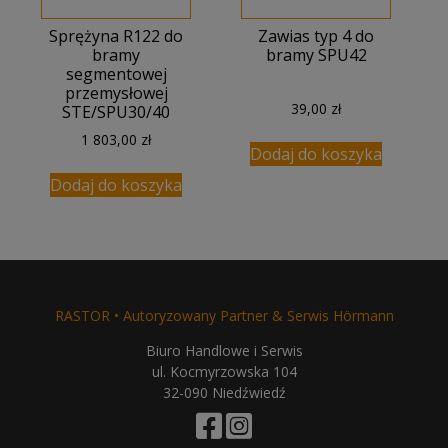
Sprężyna R122 do
Zawias typ 4 do
bramy
bramy SPU42
segmentowej
przemysłowej
39,00
zł
STE/SPU30/40
1 803,00
zł
Dodaj do koszyka
Dodaj do koszyka
RASTOR • Autoryzowany Partner & Serwis Hörmann
Biuro Handlowe i Serwis
ul. Kocmyrzowska 104
32-090 Niedźwiedź