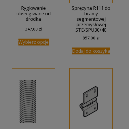
Ryglowanie
Sprężyna R111 do
obsługiwane od
bramy
środka
segmentowej
przemysłowej
347,00
zł
STE/SPU30/40
857,00
zł
Wybierz opcje
Dodaj do koszyka