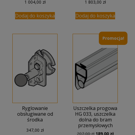
1 004,00
zł
1 803,00
zł
Dodaj do koszyka
Dodaj do koszyka
Promocja!
Ryglowanie
Uszczelka progowa
obsługiwane od
HG 033, uszczelka
środka
dolna do bram
przemysłowych
347,00
zł
Pierwotna
Aktualna
207,00
zł
189,00
zł