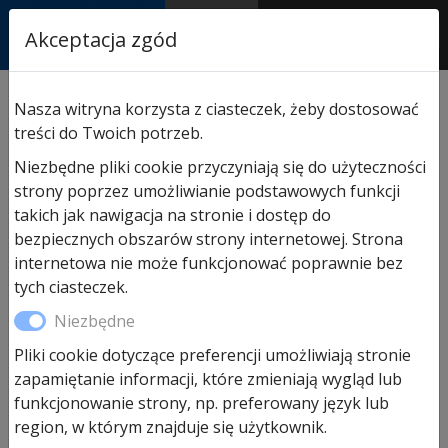
RASTOR
Akceptacja zgód
AUTORYZOWANY
PARTNER & SERWIS
Sklep
/
Hormann części zamienne
/
Do bram segm.
Nasza witryna korzysta z ciasteczek, żeby dostosować
przemysłowych
/ Zamek drzwi przejściowych do bram
treści do Twoich potrzeb.
SPU40
Niezbędne pliki cookie przyczyniają się do użyteczności
strony poprzez umożliwianie podstawowych funkcji
takich jak nawigacja na stronie i dostęp do
bezpiecznych obszarów strony internetowej. Strona
internetowa nie może funkcjonować poprawnie bez
tych ciasteczek.
Niezbędne
Pliki cookie dotyczące preferencji umożliwiają stronie
zapamiętanie informacji, które zmieniają wygląd lub
funkcjonowanie strony, np. preferowany język lub
region, w którym znajduje się użytkownik.