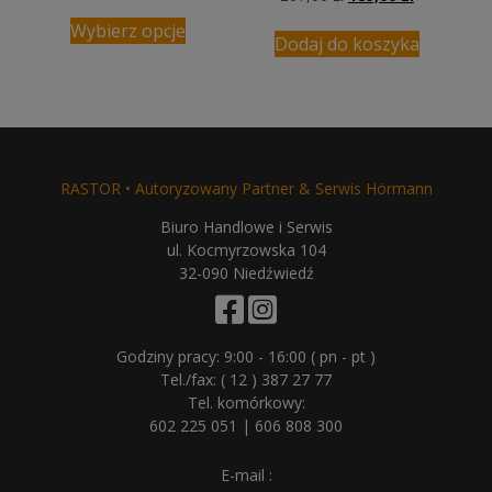
cena
cena
Wybierz opcje
wynosiła:
wynosi:
Dodaj do koszyka
207,00 zł.
189,00 zł.
RASTOR • Autoryzowany Partner & Serwis Hörmann
Biuro Handlowe i Serwis
ul. Kocmyrzowska 104
32-090 Niedźwiedź
Godziny pracy: 9:00 - 16:00 ( pn - pt )
Tel./fax:
( 12 ) 387 27 77
Tel. komórkowy:
602 225 051
|
606 808 300
E-mail :