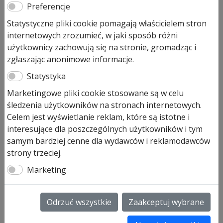
Preferencje
Statystyczne pliki cookie pomagają właścicielem stron
internetowych zrozumieć, w jaki sposób różni
użytkownicy zachowują się na stronie, gromadząc i
zgłaszając anonimowe informacje.
Statystyka
Marketingowe pliki cookie stosowane są w celu
śledzenia użytkowników na stronach internetowych.
Celem jest wyświetlanie reklam, które są istotne i
Zamek drzwi przejściowych do
interesujące dla poszczególnych użytkowników i tym
bram SPU40
samym bardziej cenne dla wydawców i reklamodawców
strony trzeciej.
262,00
zł
Marketing
Pozostało tylko: 1 (może być zamówiony)
Odrzuć wszystkie
Zaakceptuj wybrane
ilość
Dodaj do koszyka
Zamek