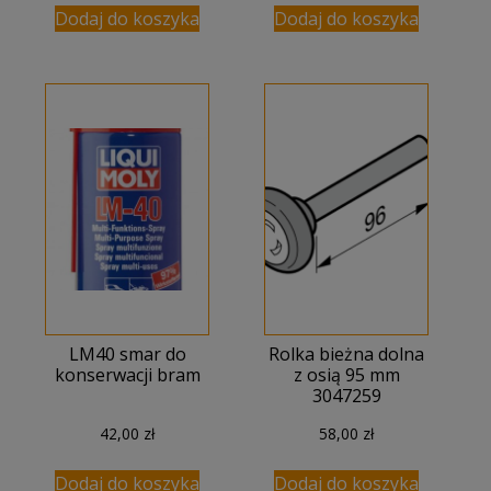
wynosiła:
wynosi:
Dodaj do koszyka
Dodaj do koszyka
831,00 zł.
765,00 zł.
LM40 smar do
Rolka bieżna dolna
konserwacji bram
z osią 95 mm
3047259
42,00
zł
58,00
zł
Dodaj do koszyka
Dodaj do koszyka