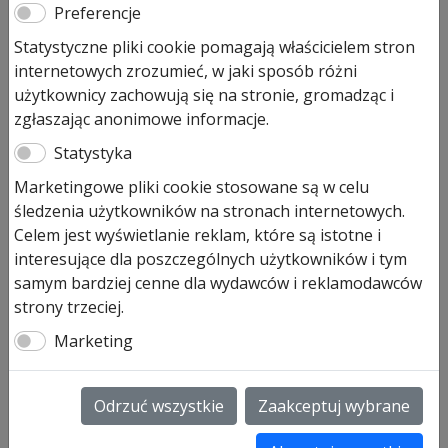
Preferencje
ościeżnicy
Statystyczne pliki cookie pomagają właścicielem stron
26,00
zł
internetowych zrozumieć, w jaki sposób różni
użytkownicy zachowują się na stronie, gromadząc i
ilość
Dodaj do koszyka
zgłaszając anonimowe informacje.
Kotwa
Statystyka
do
mocowania
Marketingowe pliki cookie stosowane są w celu
Kotwa do mocowania ościeżnicy
ościeżnicy
śledzenia użytkowników na stronach internetowych.
ocynkowana
Celem jest wyświetlanie reklam, które są istotne i
dla bram produkowanych od 01.06.1999
interesujące dla poszczególnych użytkowników i tym
Możliwość dokupienia:
samym bardziej cenne dla wydawców i reklamodawców
śruby z łbem płaskim M8 × 13, T30, ocynkowane
strony trzeciej.
nakrętka sześciokątna M8 z kołnierzem, ocynkowana
kołki rozporowe 10, Nylon
Marketing
wkręt do drewna z łbem sześciokątnym
podkładka okrągła
Odrzuć wszystkie
Zaakceptuj wybrane
SKU:
3085380