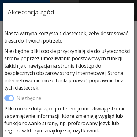
RASTOR
Akceptacja zgód
AUTORYZOWANY
PARTNER & SERWIS
Sklep
/
Hormann części zamienne
/
Do bram
Nasza witryna korzysta z ciasteczek, żeby dostosować
segmentowych garażowych
/ Kotwa do mocowania
treści do Twoich potrzeb.
ościeżnicy
Niezbędne pliki cookie przyczyniają się do użyteczności
strony poprzez umożliwianie podstawowych funkcji
takich jak nawigacja na stronie i dostęp do
bezpiecznych obszarów strony internetowej. Strona
internetowa nie może funkcjonować poprawnie bez
tych ciasteczek.
Niezbędne
Pliki cookie dotyczące preferencji umożliwiają stronie
zapamiętanie informacji, które zmieniają wygląd lub
funkcjonowanie strony, np. preferowany język lub
region, w którym znajduje się użytkownik.
Kotwa do mocowania