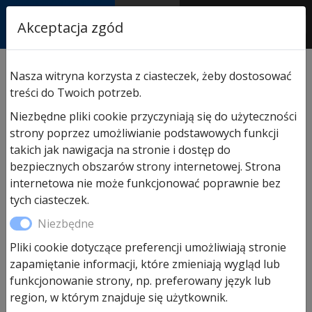
RASTOR
Akceptacja zgód
AUTORYZOWANY
PARTNER & SERWIS
Sklep
/
Hormann części zamienne
/
Do bram
Nasza witryna korzysta z ciasteczek, żeby dostosować
segmentowych garażowych
/ Linki stalowe Ø 3 mm,
treści do Twoich potrzeb.
prowadzenie Z z mocowaniem, komplet
Niezbędne pliki cookie przyczyniają się do użyteczności
strony poprzez umożliwianie podstawowych funkcji
takich jak nawigacja na stronie i dostęp do
bezpiecznych obszarów strony internetowej. Strona
internetowa nie może funkcjonować poprawnie bez
tych ciasteczek.
Niezbędne
Pliki cookie dotyczące preferencji umożliwiają stronie
zapamiętanie informacji, które zmieniają wygląd lub
funkcjonowanie strony, np. preferowany język lub
region, w którym znajduje się użytkownik.