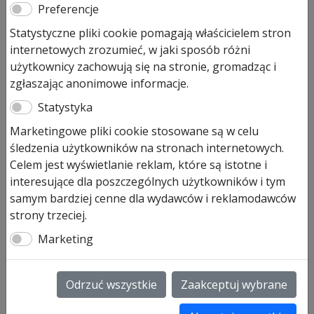
Linki stalowe Ø 3 mm,
Preferencje
prowadzenie Z z mocowaniem,
Statystyczne pliki cookie pomagają właścicielem stron
internetowych zrozumieć, w jaki sposób różni
komplet
użytkownicy zachowują się na stronie, gromadząc i
zgłaszając anonimowe informacje.
347,00
zł
Statystyka
Na stanie (może być zamówiony)
Marketingowe pliki cookie stosowane są w celu
ilość
Dodaj do koszyka
śledzenia użytkowników na stronach internetowych.
Linki
Celem jest wyświetlanie reklam, które są istotne i
stalowe
interesujące dla poszczególnych użytkowników i tym
Ø
samym bardziej cenne dla wydawców i reklamodawców
Linki stalowe Ø 3 mm, prowadzenie typu Z
3
strony trzeciej.
z mocowaniem linki, komplet do każdej bramy
mm,
L = 2365, wysokość bramy 1875, okres produkcji od
Marketing
prowadzenie
2001-02-01 – art. 3064346
Z
L = 2445, wysokość bramy 1955, okres produkcji od
z
2002-07-01 – art. 3064347
Odrzuć wszystkie
Zaakceptuj wybrane
mocowaniem,
L = 2490, wysokość bramy 2000, okres produkcji od
komplet