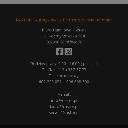
RASTOR • Autoryzowany Partner & Serwis Hörmann
Biuro Handlowe i Serwis
ul. Kocmyrzowska 104
32-090 Niedźwiedź
Godziny pracy: 9:00 - 16:00 ( pn - pt )
Tel./fax:
( 12 ) 387 27 77
Tel. komórkowy:
602 225 051
|
606 808 300
E-mail :
info@rastor.pl
biuro@rastor.pl
serwis@rastor.pl