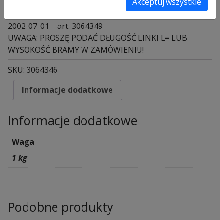
Akceptuj wszystkie
1999-09-01 – art. 3064348
L = 2570, wysokość bramy 2080 okres produkcji od
2002-07-01 – art. 3064349
UWAGA: PROSZĘ PODAĆ DŁUGOŚĆ LINKI L= LUB
WYSOKOŚĆ BRAMY W ZAMÓWIENIU!
SKU:
3064346
Informacje dodatkowe
Informacje dodatkowe
Waga
1 kg
Podobne produkty