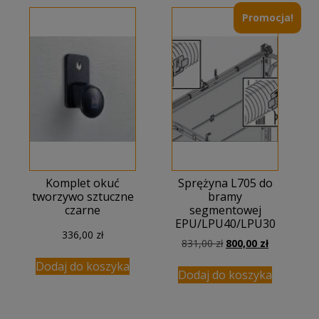
217,00 zł
Promocja!
Komplet okuć
Sprężyna L705 do
tworzywo sztuczne
bramy
czarne
segmentowej
EPU/LPU40/LPU30
336,00
zł
Pierwotna
Aktualna
831,00
zł
800,00
zł
cena
cena
Dodaj do koszyka
wynosiła:
wynosi:
Dodaj do koszyka
831,00 zł.
800,00 zł.