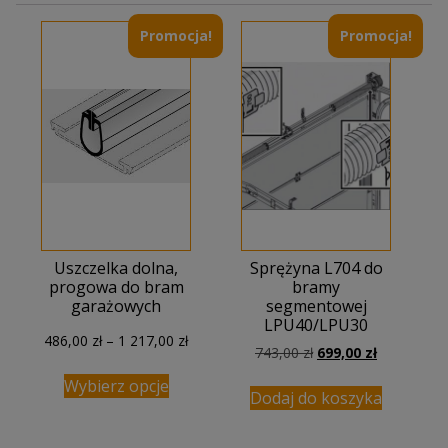
Promocja!
Promocja!
Uszczelka dolna,
Sprężyna L704 do
progowa do bram
bramy
garażowych
segmentowej
LPU40/LPU30
Zakres
486,00
zł
–
1 217,00
zł
Pierwotna
Aktualna
743,00
zł
699,00
zł
cen:
cena
cena
od
Wybierz opcje
wynosiła:
wynosi:
Dodaj do koszyka
486,00 zł
743,00 zł.
699,00 zł.
do
1