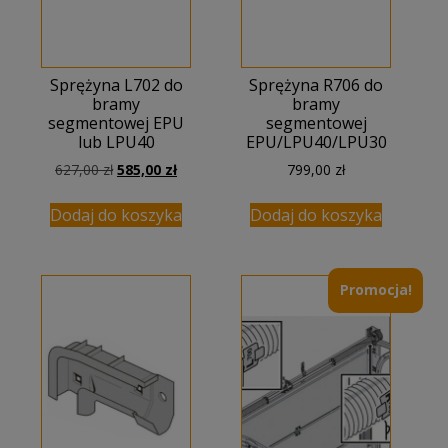
Sprężyna L702 do
Sprężyna R706 do
bramy
bramy
segmentowej EPU
segmentowej
lub LPU40
EPU/LPU40/LPU30
Pierwotna
Aktualna
627,00
zł
585,00
zł
799,00
zł
cena
cena
wynosiła:
wynosi:
Dodaj do koszyka
Dodaj do koszyka
627,00 zł.
585,00 zł.
Promocja!