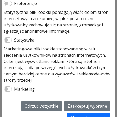
2250
Preferencje
Statystyczne pliki cookie pomagają właścicielem stron
129,00
zł
internetowych zrozumieć, w jaki sposób różni
użytkownicy zachowują się na stronie, gromadząc i
Pozostało tylko: 2 (może być zamówiony)
zgłaszając anonimowe informacje.
ilość
Dodaj do koszyka
Statystyka
Linki
Marketingowe pliki cookie stosowane są w celu
stalowe
śledzenia użytkowników na stronach internetowych.
Ø
Linki stalowe Ø 3 mm z kauszą,
Celem jest wyświetlanie reklam, które są istotne i
3
komplet do każdej bramy garażowej EPU40/ LPU40 itp.
interesujące dla poszczególnych użytkowników i tym
mm
z prowadzeniem typu N
samym bardziej cenne dla wydawców i reklamodawców
z
wymiary w mm (L długość liny) L = 3040mm
strony trzeciej.
kauszą
okres produkcji od 01-03-2005- art. nr 3064375
kpl.
Marketing
UWAGA: PROSZĘ PODAĆ WYSOKOŚĆ BRAMY W
prowadzenie
ZAMÓWIENIU!
N
Odrzuć wszystkie
Zaakceptuj wybrane
do
SKU:
3064375
wys.