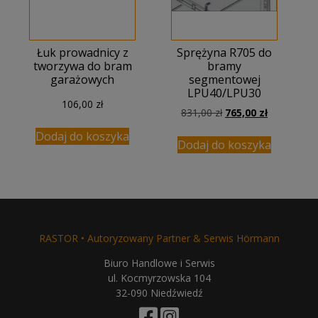
Łuk prowadnicy z
Sprężyna R705 do
tworzywa do bram
bramy
garażowych
segmentowej
LPU40/LPU30
106,00
zł
Pierwotna
Aktualna
831,00
zł
765,00
zł
cena
cena
Dodaj do koszyka
wynosiła:
wynosi:
Dodaj do koszyka
831,00 zł.
765,00 zł.
RASTOR • Autoryzowany Partner & Serwis Hörmann
Biuro Handlowe i Serwis
ul. Kocmyrzowska 104
32-090 Niedźwiedź