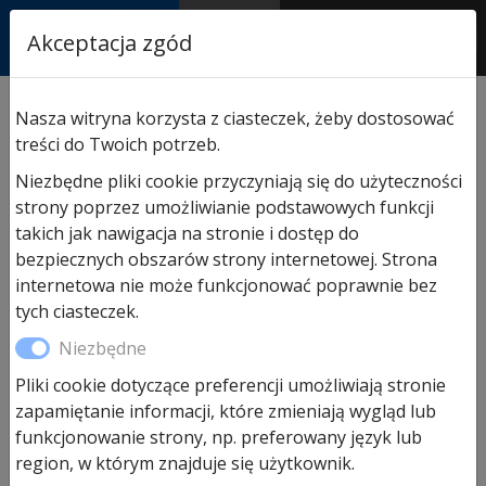
RASTOR
Akceptacja zgód
AUTORYZOWANY
PARTNER & SERWIS
Sklep
/
Hormann części zamienne
/
Do bram
Nasza witryna korzysta z ciasteczek, żeby dostosować
segmentowych garażowych
/ Linki stalowe Ø 3 mm z
treści do Twoich potrzeb.
kauszą kpl. prowadzenie N do wys. 2250
Niezbędne pliki cookie przyczyniają się do użyteczności
strony poprzez umożliwianie podstawowych funkcji
takich jak nawigacja na stronie i dostęp do
bezpiecznych obszarów strony internetowej. Strona
internetowa nie może funkcjonować poprawnie bez
tych ciasteczek.
Niezbędne
Pliki cookie dotyczące preferencji umożliwiają stronie
zapamiętanie informacji, które zmieniają wygląd lub
Linki stalowe Ø 3 mm z kauszą
funkcjonowanie strony, np. preferowany język lub
kpl. prowadzenie N do wys.
region, w którym znajduje się użytkownik.