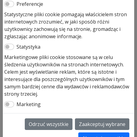
Preferencje
Statystyczne pliki cookie pomagają właścicielem stron
Nośnik zamka TS42 LPU40
internetowych zrozumieć, w jaki sposób różni
użytkownicy zachowują się na stronie, gromadząc i
EPU40
zgłaszając anonimowe informacje.
Statystyka
47,00
zł
Marketingowe pliki cookie stosowane są w celu
Pozostało tylko: 1 (może być zamówiony)
śledzenia użytkowników na stronach internetowych.
ilość
Celem jest wyświetlanie reklam, które są istotne i
Dodaj do koszyka
Nośnik
interesujące dla poszczególnych użytkowników i tym
zamka
samym bardziej cenne dla wydawców i reklamodawców
TS42
strony trzeciej.
Nośnik zamka, TS 42 mm
LPU40
do bram okres produkcji od 1999-06-01 – art. 3039102
Marketing
EPU40
SKU:
3039102
Odrzuć wszystkie
Zaakceptuj wybrane
Informacje dodatkowe