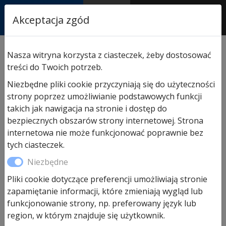
RASTOR
Akceptacja zgód
AUTORYZOWANY
PARTNER & SERWIS
Sklep
/
Hormann części zamienne
/
Do bram
Nasza witryna korzysta z ciasteczek, żeby dostosować
segmentowych garażowych
/ Nośnik zamka TS42
treści do Twoich potrzeb.
LPU40 EPU40
Niezbędne pliki cookie przyczyniają się do użyteczności
strony poprzez umożliwianie podstawowych funkcji
takich jak nawigacja na stronie i dostęp do
bezpiecznych obszarów strony internetowej. Strona
internetowa nie może funkcjonować poprawnie bez
tych ciasteczek.
Niezbędne
Pliki cookie dotyczące preferencji umożliwiają stronie
zapamiętanie informacji, które zmieniają wygląd lub
funkcjonowanie strony, np. preferowany język lub
region, w którym znajduje się użytkownik.