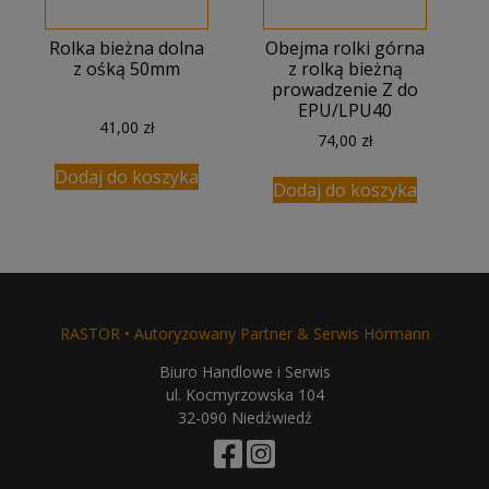
Rolka bieżna dolna
Obejma rolki górna
z ośką 50mm
z rolką bieżną
prowadzenie Z do
EPU/LPU40
41,00
zł
74,00
zł
Dodaj do koszyka
Dodaj do koszyka
RASTOR • Autoryzowany Partner & Serwis Hörmann
Biuro Handlowe i Serwis
ul. Kocmyrzowska 104
32-090 Niedźwiedź