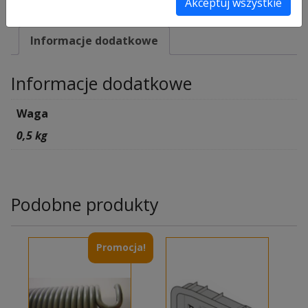
Akceptuj wszystkie
SKU:
3074403
Informacje dodatkowe
Informacje dodatkowe
Waga
0,5 kg
Podobne produkty
Promocja!