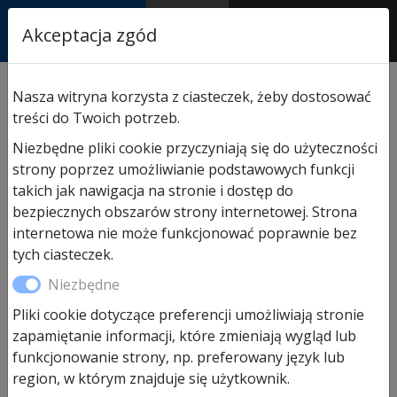
RASTOR
Akceptacja zgód
AUTORYZOWANY
PARTNER & SERWIS
Sklep
/
Hormann części zamienne
/
Do bram
Nasza witryna korzysta z ciasteczek, żeby dostosować
segmentowych garażowych
/ Obejma rolki środkowa
treści do Twoich potrzeb.
EPU/LPU40
Niezbędne pliki cookie przyczyniają się do użyteczności
strony poprzez umożliwianie podstawowych funkcji
takich jak nawigacja na stronie i dostęp do
bezpiecznych obszarów strony internetowej. Strona
internetowa nie może funkcjonować poprawnie bez
tych ciasteczek.
Niezbędne
Pliki cookie dotyczące preferencji umożliwiają stronie
zapamiętanie informacji, które zmieniają wygląd lub
funkcjonowanie strony, np. preferowany język lub
region, w którym znajduje się użytkownik.