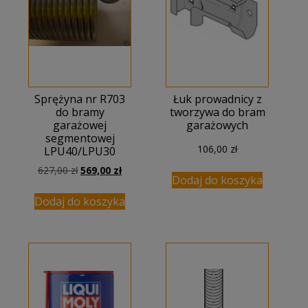
Sprężyna nr R703
Łuk prowadnicy z
do bramy
tworzywa do bram
garażowej
garażowych
segmentowej
106,00
zł
LPU40/LPU30
Pierwotna
Aktualna
627,00
zł
569,00
zł
Dodaj do koszyka
cena
cena
wynosiła:
wynosi:
Dodaj do koszyka
627,00 zł.
569,00 zł.