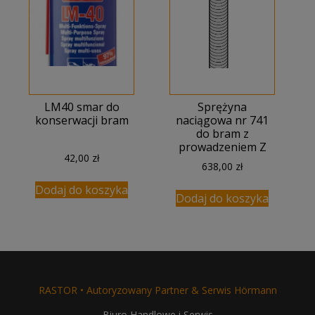
LM40 smar do
Sprężyna
konserwacji bram
naciągowa nr 741
do bram z
prowadzeniem Z
42,00
zł
638,00
zł
Dodaj do koszyka
Dodaj do koszyka
RASTOR • Autoryzowany Partner & Serwis Hörmann
Biuro Handlowe i Serwis