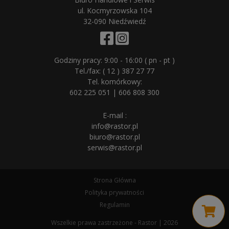
ul. Kocmyrzowska 104
32-090 Niedźwiedź
Godziny pracy: 9:00 - 16:00 ( pn - pt )
Tel./fax:
( 12 ) 387 27 77
Tel. komórkowy:
602 225 051
|
606 808 300
E-mail :
info@rastor.pl
biuro@rastor.pl
serwis@rastor.pl
Strona Główna
Polityka prywatności
Regulamin
Wszelkie prawa zastrzeżone - Rastor | 2026