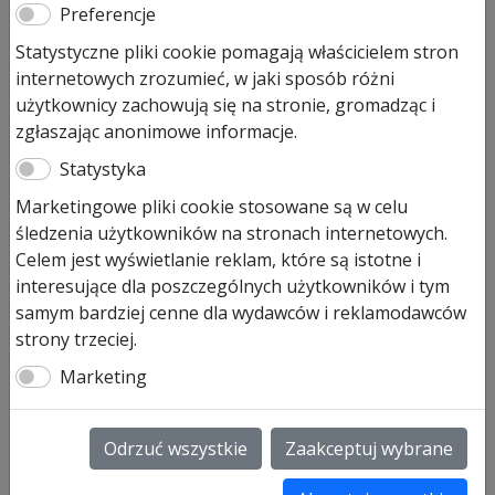
Preferencje
Obejma rolki środkowa
Statystyczne pliki cookie pomagają właścicielem stron
EPU/LPU40
internetowych zrozumieć, w jaki sposób różni
użytkownicy zachowują się na stronie, gromadząc i
48,00
zł
zgłaszając anonimowe informacje.
Pozostało tylko: 2 (może być zamówiony)
Statystyka
ilość
Dodaj do koszyka
Marketingowe pliki cookie stosowane są w celu
Obejma
śledzenia użytkowników na stronach internetowych.
rolki
Celem jest wyświetlanie reklam, które są istotne i
środkowa
Obejma rolki środkowych segmentów przeznaczona do
interesujące dla poszczególnych użytkowników i tym
EPU/LPU40
bram segmentowych z serii 40 model LTE40, ETE40,
samym bardziej cenne dla wydawców i reklamodawców
EPU40 lub LPU40 wyprodukowanych od 1999-06-01 –
strony trzeciej.
art. nr 3074403
Marketing
Obejma do zastosowania w przypadku prowadzenia
typ N, L, BL, Z, BZ, SN, SL
Rolka krótka 40mm, 50mm
Odrzuć wszystkie
Zaakceptuj wybrane