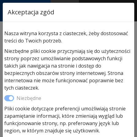
RASTOR
Akceptacja zgód
AUTORYZOWANY
PARTNER & SERWIS
Sklep
/
Hormann części zamienne
/
Do bram
Nasza witryna korzysta z ciasteczek, żeby dostosować
segmentowych garażowych
/ Poliestrowa farba
treści do Twoich potrzeb.
gruntująca w puszce (1kg)
Niezbędne pliki cookie przyczyniają się do użyteczności
strony poprzez umożliwianie podstawowych funkcji
takich jak nawigacja na stronie i dostęp do
bezpiecznych obszarów strony internetowej. Strona
internetowa nie może funkcjonować poprawnie bez
tych ciasteczek.
Niezbędne
Pliki cookie dotyczące preferencji umożliwiają stronie
zapamiętanie informacji, które zmieniają wygląd lub
funkcjonowanie strony, np. preferowany język lub
region, w którym znajduje się użytkownik.