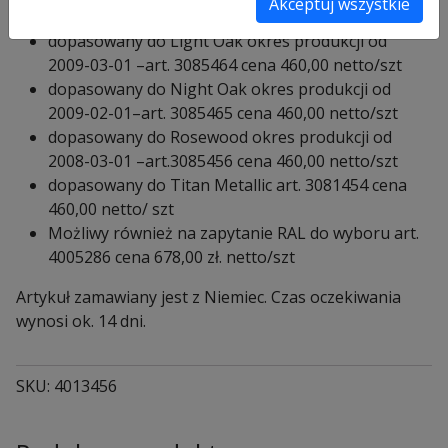
Akceptuj wszystkie
03-01 – art. 3085455 cena 460,00 netto/szt
dopasowany do Light Oak okres produkcji od
2009-03-01 –art. 3085464 cena 460,00 netto/szt
dopasowany do Night Oak okres produkcji od
2009-02-01–art. 3085465 cena 460,00 netto/szt
dopasowany do Rosewood okres produkcji od
2008-03-01 –art.3085456 cena 460,00 netto/szt
dopasowany do Titan Metallic art. 3081454 cena
460,00 netto/ szt
Możliwy również na zapytanie RAL do wyboru art.
4005286 cena 678,00 zł. netto/szt
Artykuł zamawiany jest z Niemiec. Czas oczekiwania
wynosi ok. 14 dni.
SKU:
4013456