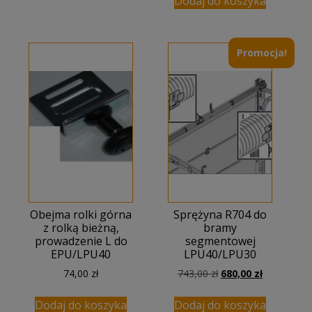
Dodaj do koszyka
Promocja!
Obejma rolki górna
Sprężyna R704 do
z rolką bieżną,
bramy
prowadzenie L do
segmentowej
EPU/LPU40
LPU40/LPU30
Pierwotna
Aktualna
74,00
zł
743,00
zł
680,00
zł
cena
cena
wynosiła:
wynosi:
Dodaj do koszyka
Dodaj do koszyka