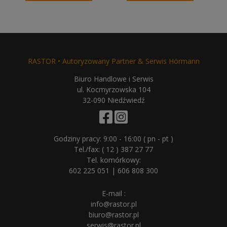
743,00 zł.
680,00 zł.
RASTOR • Autoryzowany Partner & Serwis Hörmann
Biuro Handlowe i Serwis
ul. Kocmyrzowska 104
32-090 Niedźwiedź
Godziny pracy: 9:00 - 16:00 ( pn - pt )
Tel./fax:
( 12 ) 387 27 77
Tel. komórkowy:
602 225 051
|
606 808 300
E-mail :
info@rastor.pl
biuro@rastor.pl
serwis@rastor.pl