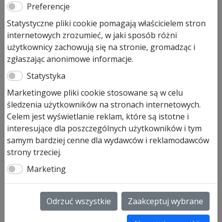
Preferencje
Poliestrowa farba gruntująca w
Statystyczne pliki cookie pomagają właścicielem stron
puszce (1kg)
internetowych zrozumieć, w jaki sposób różni
użytkownicy zachowują się na stronie, gromadząc i
566,00
zł
zgłaszając anonimowe informacje.
Pozostało tylko: 1
Statystyka
Dodaj do koszyka
Marketingowe pliki cookie stosowane są w celu
śledzenia użytkowników na stronach internetowych.
Celem jest wyświetlanie reklam, które są istotne i
Poliestrowa farba gruntująca
interesujące dla poszczególnych użytkowników i tym
samym bardziej cenne dla wydawców i reklamodawców
Poliestrowa farba gruntująca to oryginalny produkt w
strony trzeciej.
puszcze o pojemności 1 kg.
Marketing
Można wybrać z całej gamy kolorów:
na bazie koloru preferowanego art. 4013456
dopasowany do Golden Oak art. 3081972 cena
Odrzuć wszystkie
Zaakceptuj wybrane
460,00 netto/szt
dopasowany do Dark Oak okres produkcji od 2008-