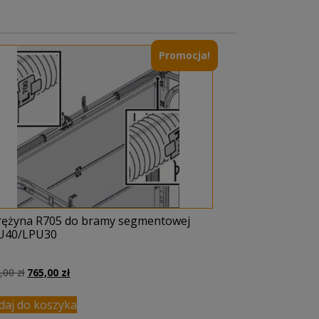
Promocja!
rężyna R705 do bramy segmentowej
U40/LPU30
Pierwotna
Aktualna
1,00
zł
765,00
zł
cena
cena
wynosiła:
wynosi:
daj do koszyka
831,00 zł.
765,00 zł.