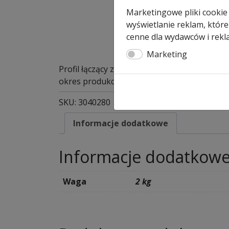
Marketingowe pliki cookie
wyświetlanie reklam, które
cenne dla wydawców i rekl
Marketing
Profil łączący zamek z ryglem
okres produkcji od 1999-06-01 – art. nr 304
SKU:
3040280
Informacje dodatkowe
Informacje dodatkow
Waga
2 kg