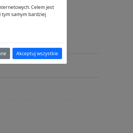
nternetowych. Celem jest
 i tym samym bardziej
a
ane
Akceptuj wszystkie