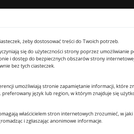
STRONA GŁÓWNA
O NAS
PRODUKTY
BLOG
KON
am segmentowych garażowych
/ Profil łączący zamek z rygl
iasteczek, żeby dostosować treści do Twoich potrzeb.
yczyniają się do użyteczności strony poprzez umożliwianie 
Profil
ronie i dostęp do bezpiecznych obszarów strony internetowe
ie bez tych ciasteczek.
łączący
erencji umożliwiają stronie zapamiętanie informacji, które z
zamek z
 preferowany język lub region, w którym znajduje się użytk
ryglem
pomagają właścicielem stron internetowych zrozumieć, w jak
 gromadząc i zgłaszając anonimowe informacje.
129,00
zł
Pozostało tylko: 1 (może być