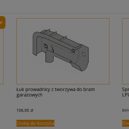
!
Łuk prowadnicy z tworzywa do bram
Sp
garażowych
LP
106,00
zł
83
Dodaj do koszyka
Do