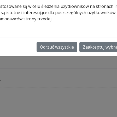
zamówiony)
 stosowane są w celu śledzenia użytkowników na stronach i
 są istotne i interesujące dla poszczególnych użytkowników
ilość
Dodaj do koszyk
amodawców strony trzeciej.
Profil
łączący
zamek
z
0280
ryglem
Odrzuć wszystkie
Zaakceptuj wybr
e