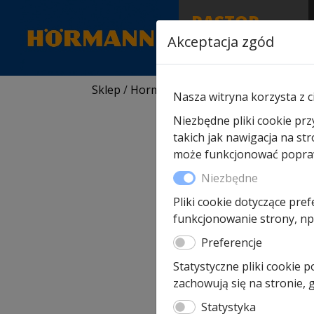
RASTOR
AUTORYZOWANY
Akceptacja zgód
PARTNER & SERWIS
Sklep
/
Hormann części zamienne
/
Do br
Nasza witryna korzysta z c
Niezbędne pliki cookie prz
takich jak nawigacja na st
może funkcjonować poprawn
Niezbędne
Pliki cookie dotyczące pref
funkcjonowanie strony, np.
Preferencje
Statystyczne pliki cookie 
zachowują się na stronie,
Statystyka