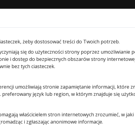
STRONA GŁÓWNA
O NAS
PRODUKTY
BLOG
KON
am segmentowych garażowych
/ Ryglowanie do bram segm
iasteczek, żeby dostosować treści do Twoich potrzeb.
yczyniają się do użyteczności strony poprzez umożliwianie 
Ryglowani
ronie i dostęp do bezpiecznych obszarów strony internetowe
ie bez tych ciasteczek.
do bram
erencji umożliwiają stronie zapamiętanie informacji, które z
segmento
 preferowany język lub region, w którym znajduje się użytk
213,00
zł
pomagają właścicielem stron internetowych zrozumieć, w jak
Na stanie (może być zamówion
 gromadząc i zgłaszając anonimowe informacje.
ilość
Dodaj do koszyk