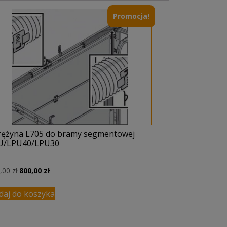
Promocja!
rężyna L705 do bramy segmentowej
U/LPU40/LPU30
Pierwotna
Aktualna
1,00
zł
800,00
zł
cena
cena
wynosiła:
wynosi:
daj do koszyka
831,00 zł.
800,00 zł.