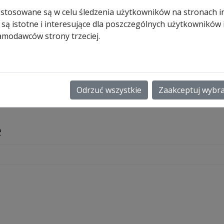
Ryglowanie
 stosowane są w celu śledzenia użytkowników na stronach i
do
 są istotne i interesujące dla poszczególnych użytkowników
bram
wych
amodawców strony trzeciej.
segmentowych
26
8 oraz 3069979 (występują tylko jako zestaw)
Odrzuć wszystkie
Zaakceptuj wybr
e