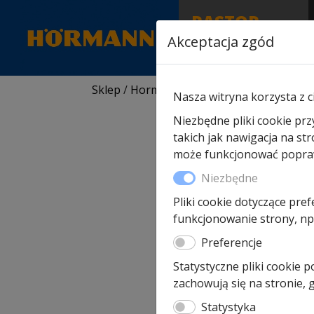
RASTOR
AUTORYZOWANY
Akceptacja zgód
PARTNER & SERWIS
Sklep
/
Hormann części zamienne
/
Do br
Nasza witryna korzysta z c
Niezbędne pliki cookie prz
takich jak nawigacja na st
może funkcjonować poprawn
Niezbędne
Pliki cookie dotyczące pref
funkcjonowanie strony, np.
Preferencje
Statystyczne pliki cookie 
zachowują się na stronie,
Statystyka