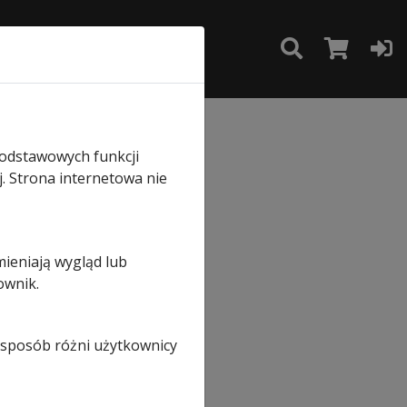
TAKT
SKLEP
entowych
podstawowych funkcji
e
j. Strona internetowa nie
mieniają wygląd lub
wych
ownik.
i sposób różni użytkownicy
y)
a