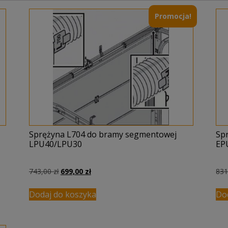
Promocja!
Sprężyna L704 do bramy segmentowej
Sp
LPU40/LPU30
EP
Pierwotna
Aktualna
743,00
zł
699,00
zł
83
cena
cena
wynosiła:
wynosi:
Dodaj do koszyka
Do
743,00 zł.
699,00 zł.