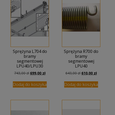
Sprężyna L704 do
Sprężyna R700 do
bramy
bramy
segmentowej
segmentowej
LPU40/LPU30
LPU40
Pierwotna
Aktualna
Pierwotna
Aktualna
743,00
zł
699,00
zł
643,00
zł
610,00
zł
cena
cena
cena
cena
wynosiła:
wynosi:
wynosiła:
wynosi:
Dodaj do koszyka
Dodaj do koszyka
743,00 zł.
699,00 zł.
643,00 zł.
610,00 zł.