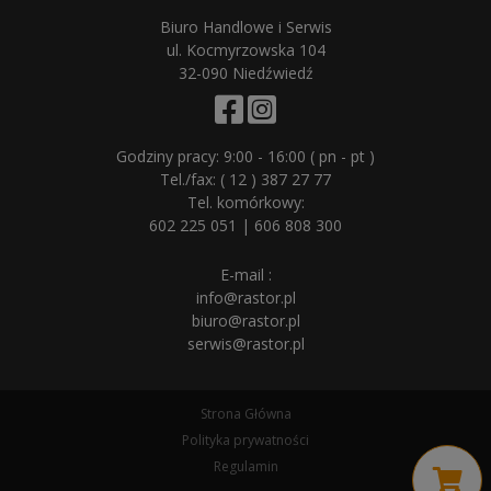
Biuro Handlowe i Serwis
ul. Kocmyrzowska 104
32-090 Niedźwiedź
Godziny pracy: 9:00 - 16:00 ( pn - pt )
Tel./fax:
( 12 ) 387 27 77
Tel. komórkowy:
602 225 051
|
606 808 300
E-mail :
info@rastor.pl
biuro@rastor.pl
serwis@rastor.pl
Strona Główna
Polityka prywatności
Regulamin