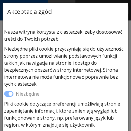
RASTOR
Akceptacja zgód
AUTORYZOWANY
PARTNER & SERWIS
Sklep
/
Hormann części zamienne
/
Do bram
Nasza witryna korzysta z ciasteczek, żeby dostosować
segmentowych garażowych
/ Sprężyna naciągowa nr
treści do Twoich potrzeb.
740 do bram garażowych z prowadzeniem Z
Niezbędne pliki cookie przyczyniają się do użyteczności
strony poprzez umożliwianie podstawowych funkcji
takich jak nawigacja na stronie i dostęp do
bezpiecznych obszarów strony internetowej. Strona
internetowa nie może funkcjonować poprawnie bez
tych ciasteczek.
Niezbędne
Pliki cookie dotyczące preferencji umożliwiają stronie
zapamiętanie informacji, które zmieniają wygląd lub
funkcjonowanie strony, np. preferowany język lub
region, w którym znajduje się użytkownik.