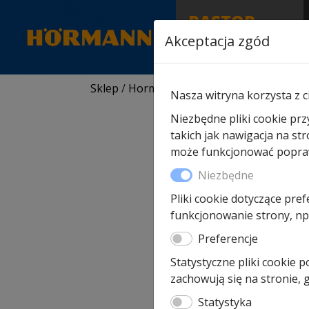
RASTOR
AUTORYZOWANY
Akceptacja zgód
PARTNER & SERWIS
Sklep
/
Hormann części zamienne
/
Do br
Nasza witryna korzysta z c
Niezbędne pliki cookie prz
takich jak nawigacja na st
może funkcjonować poprawn
Niezbędne
Pliki cookie dotyczące pref
funkcjonowanie strony, np.
Preferencje
Statystyczne pliki cookie 
zachowują się na stronie,
Statystyka