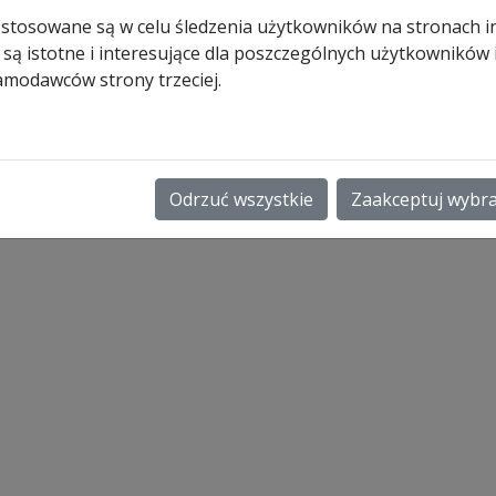
Z
 stosowane są w celu śledzenia użytkowników na stronach i
 są istotne i interesujące dla poszczególnych użytkowników
638,00
zł
amodawców strony trzeciej.
Pozostało tylko: 2 (może być
zamówiony)
ilość
Dodaj do koszyk
Sprężyna
Odrzuć wszystkie
Zaakceptuj wybr
naciągowa
nr
741
do
bram
z
prowadzeniem
Z