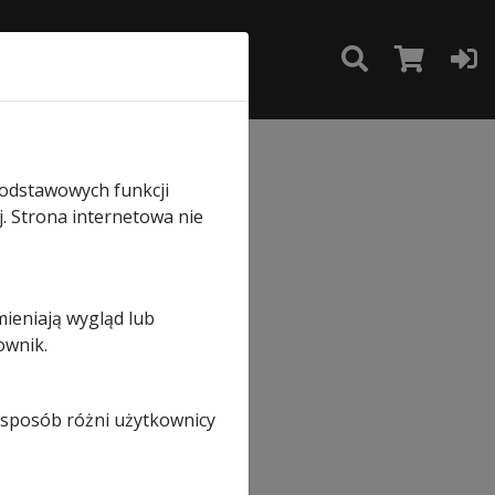
TAKT
SKLEP
 do bram z prowadzeniem Z
podstawowych funkcji
j. Strona internetowa nie
mieniają wygląd lub
ownik.
i sposób różni użytkownicy
iem