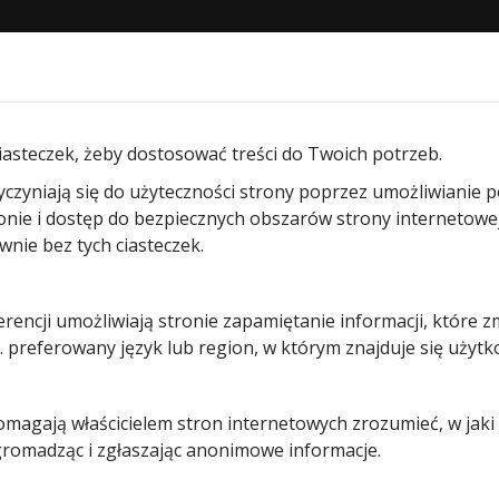
STRONA GŁÓWNA
O NAS
PRODUKTY
BLOG
KON
am segmentowych garażowych
/ Sprężyna naciągowa nr 741
iasteczek, żeby dostosować treści do Twoich potrzeb.
yczyniają się do użyteczności strony poprzez umożliwianie 
Sprężyna
ronie i dostęp do bezpiecznych obszarów strony internetowe
ie bez tych ciasteczek.
naciągowa
erencji umożliwiają stronie zapamiętanie informacji, które z
nr 741 do
 preferowany język lub region, w którym znajduje się użytk
bram z
pomagają właścicielem stron internetowych zrozumieć, w jak
prowadzen
 gromadząc i zgłaszając anonimowe informacje.