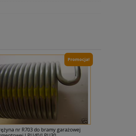
Promocja!
rężyna nr R703 do bramy garażowej
gmentowej LPU40/LPU30