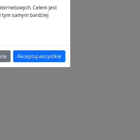
nternetowych. Celem jest
 i tym samym bardziej
a
ane
Akceptuj wszystkie