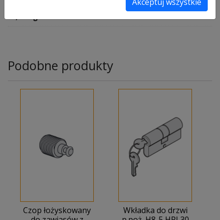
Waga
Akceptuj wszystkie
0,01 kg
Podobne produkty
Czop łożyskowany
Wkładka do drzwi
do zawiasów z
p.poż. H8-5 HPL30