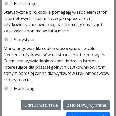
5 HPL itp.
Preferencje
Statystyczne pliki cookie pomagają właścicielem stron
3,00
zł
internetowych zrozumieć, w jaki sposób różni
użytkownicy zachowują się na stronie, gromadząc i
Produkt dostępny na zamówienie
zgłaszając anonimowe informacje.
ilość
Dodaj do koszyka
Statystyka
Czop
blokujący
Marketingowe pliki cookie stosowane są w celu
zawias
śledzenia użytkowników na stronach internetowych.
Czop blokujący zawias sprężynowy do drzwi PPoż H8-5
sprężynowy
Celem jest wyświetlanie reklam, które są istotne i
oraz MZ i Quadro
do
interesujące dla poszczególnych użytkowników i tym
art. nr 340197 •
drzwi
samym bardziej cenne dla wydawców i reklamodawców
PPoż
SKU:
340197
strony trzeciej.
H8-
Marketing
Informacje dodatkowe
5
HPL
itp.
Informacje dodatkowe
Odrzuć wszystkie
Zaakceptuj wybrane