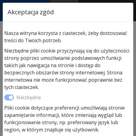
RASTOR
Akceptacja zgód
AUTORYZOWANY
PARTNER & SERWIS
Sklep
/
Hormann części zamienne
/
Do drzwi PPOŻ i
Nasza witryna korzysta z ciasteczek, żeby dostosować
wielofunkcyjnych
/ Czop blokujący zawias sprężynowy
treści do Twoich potrzeb.
do drzwi PPoż H8-5 HPL itp.
Niezbędne pliki cookie przyczyniają się do użyteczności
strony poprzez umożliwianie podstawowych funkcji
takich jak nawigacja na stronie i dostęp do
bezpiecznych obszarów strony internetowej. Strona
internetowa nie może funkcjonować poprawnie bez
tych ciasteczek.
Niezbędne
Pliki cookie dotyczące preferencji umożliwiają stronie
zapamiętanie informacji, które zmieniają wygląd lub
Czop blokujący zawias
funkcjonowanie strony, np. preferowany język lub
sprężynowy do drzwi PPoż H8-
region, w którym znajduje się użytkownik.