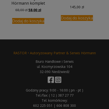
Hörmann komplet
145,00
zł
Pierwotna
Aktualna
68,00
zł
58,00
zł
cena
cena
Dodaj do koszyka
wynosiła:
wynosi:
Dodaj do koszyka
68,00 zł.
58,00 zł.
RASTOR • Autoryzowany Partner & Serwis Hörmann
Biuro Handlowe i Serwis
ul. Kocmyrzowska 104
32-090 Niedźwiedź
Godziny pracy: 9:00 - 16:00 ( pn - pt )
Tel./fax:
( 12 ) 387 27 77
Tel. komórkowy:
602 225 051
|
606 808 300