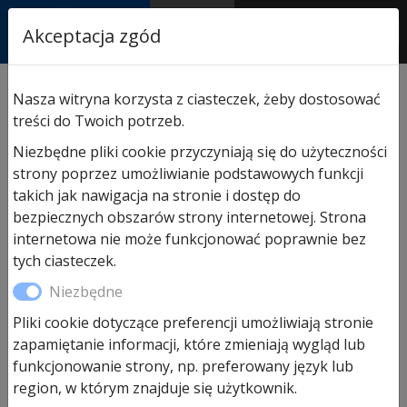
RASTOR
Akceptacja zgód
AUTORYZOWANY
PARTNER & SERWIS
Sklep
/
Hormann części zamienne
/
Do drzwi PPOŻ i
Nasza witryna korzysta z ciasteczek, żeby dostosować
wielofunkcyjnych
/ Lakier do naprawy powłoki
treści do Twoich potrzeb.
Niezbędne pliki cookie przyczyniają się do użyteczności
strony poprzez umożliwianie podstawowych funkcji
takich jak nawigacja na stronie i dostęp do
bezpiecznych obszarów strony internetowej. Strona
internetowa nie może funkcjonować poprawnie bez
tych ciasteczek.
Niezbędne
Pliki cookie dotyczące preferencji umożliwiają stronie
Lakier do naprawy powłoki
zapamiętanie informacji, które zmieniają wygląd lub
funkcjonowanie strony, np. preferowany język lub
region, w którym znajduje się użytkownik.
145,00
zł