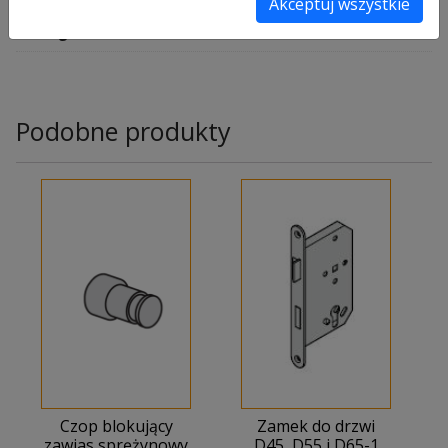
Akceptuj wszystkie
0,5 kg
Podobne produkty
Czop blokujący
Zamek do drzwi
zawias sprężynowy
D45, D55 i D65-1