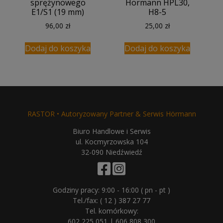
sprężynowego
Hormann HPL30,
E1/S1 (19 mm)
H8-5
96,00
zł
25,00
zł
Dodaj do koszyka
Dodaj do koszyka
RASTOR • Autoryzowany Partner & Serwis Hörmann
Biuro Handlowe i Serwis
ul. Kocmyrzowska 104
32-090 Niedźwiedź
Godziny pracy: 9:00 - 16:00 ( pn - pt )
Tel./fax:
( 12 ) 387 27 77
Tel. komórkowy:
602 225 051
|
606 808 300