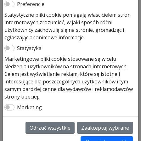
Preferencje
Pozostało tylko: 1 (może być zamówiony)
Statystyczne pliki cookie pomagają właścicielem stron
ilość
Dodaj do koszyka
internetowych zrozumieć, w jaki sposób różni
Lakier
użytkownicy zachowują się na stronie, gromadząc i
do
zgłaszając anonimowe informacje.
naprawy
Lakier do naprawy powłoki (400 ml) art.342890
Statystyka
powłoki
RAL 9002 dopasowany do drzwi H8-5 / Quadro / MZ a
Marketingowe pliki cookie stosowane są w celu
także wewnętrznej strony bram garażowych LPU40 /
śledzenia użytkowników na stronach internetowych.
EPU40. Produkt zamawiany każdorazowo u
Celem jest wyświetlanie reklam, które są istotne i
producenta. Dostawa z Niemiec, czas oczekiwania do 14
interesujące dla poszczególnych użytkowników i tym
dni. Brak możliwości zwrotu
samym bardziej cenne dla wydawców i reklamodawców
SKU:
342890
strony trzeciej.
Marketing
Informacje dodatkowe
Informacje dodatkowe
Odrzuć wszystkie
Zaakceptuj wybrane
Waga