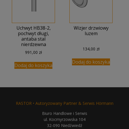
Uchwyt HB38-2,
Wizjer drzwiowy
pochwyt długi,
luzem
antaba stal
nierdzewna
134,00
zł
991,00
zł
Dodaj do koszyka
Dodaj do koszyka
RASTOR • Autoryzowany Partner & Serwis Hörmann
Biuro Handlowe i Serwis
ul. Kocmyrzowska 104
32-090 Niedźwiedź