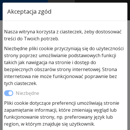
RASTOR
Akceptacja zgód
AUTORYZOWANY
PARTNER & SERWIS
Sklep
/
Hormann części zamienne
/
Do drzwi
Nasza witryna korzysta z ciasteczek, żeby dostosować
wejściowych
/ Rozeta owalna zewnętrzna (przykręcana)
treści do Twoich potrzeb.
stal nierdzewna
Niezbędne pliki cookie przyczyniają się do użyteczności
strony poprzez umożliwianie podstawowych funkcji
takich jak nawigacja na stronie i dostęp do
bezpiecznych obszarów strony internetowej. Strona
internetowa nie może funkcjonować poprawnie bez
tych ciasteczek.
Niezbędne
Pliki cookie dotyczące preferencji umożliwiają stronie
zapamiętanie informacji, które zmieniają wygląd lub
funkcjonowanie strony, np. preferowany język lub
region, w którym znajduje się użytkownik.