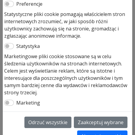
Rozeta owalna zewnętrzna
Preferencje
(przykręcana) stal nierdzewna
Statystyczne pliki cookie pomagają właścicielem stron
internetowych zrozumieć, w jaki sposób różni
156,00
zł
użytkownicy zachowują się na stronie, gromadząc i
zgłaszając anonimowe informacje.
Pozostało tylko: 2 (może być zamówiony)
Statystyka
ilość
Dodaj do koszyka
Marketingowe pliki cookie stosowane są w celu
Rozeta
śledzenia użytkowników na stronach internetowych.
owalna
Celem jest wyświetlanie reklam, które są istotne i
zewnętrzna
Rozeta owalna zewnętrzna (przykręcana)
interesujące dla poszczególnych użytkowników i tym
(przykręcana)
stal nierdzewna, przystosowana pod wkładkę
samym bardziej cenne dla wydawców i reklamodawców
stal
patentową
strony trzeciej.
nierdzewna
Towar na zamówienie z Niemiec, czas oczekiwania ok
Marketing
14 dni
Dopasowana do drzwi z serii:
✔ TPS, TH, IP
Odrzuć wszystkie
Zaakceptuj wybrane
SKU:
691124