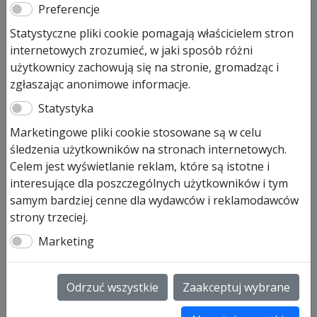
Preferencje
Statystyczne pliki cookie pomagają właścicielem stron
internetowych zrozumieć, w jaki sposób różni
użytkownicy zachowują się na stronie, gromadząc i
zgłaszając anonimowe informacje.
Statystyka
Marketingowe pliki cookie stosowane są w celu
Uchwyt HB14-2, pochwyt,
śledzenia użytkowników na stronach internetowych.
antaba krótka
Celem jest wyświetlanie reklam, które są istotne i
interesujące dla poszczególnych użytkowników i tym
801,00
zł
samym bardziej cenne dla wydawców i reklamodawców
strony trzeciej.
Pozostało tylko: 1 (może być zamówiony)
Marketing
ilość
Dodaj do koszyka
Uchwyt
HB14-
Odrzuć wszystkie
Zaakceptuj wybrane
2,
Uchwyt HB 14-2