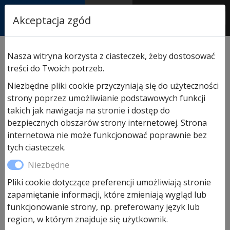
RASTOR
Akceptacja zgód
AUTORYZOWANY
PARTNER & SERWIS
Sklep
/
Hormann części zamienne
/
Do drzwi
Nasza witryna korzysta z ciasteczek, żeby dostosować
wejściowych
/ Uchwyt HB14-2, pochwyt, antaba krótka
treści do Twoich potrzeb.
Niezbędne pliki cookie przyczyniają się do użyteczności
strony poprzez umożliwianie podstawowych funkcji
takich jak nawigacja na stronie i dostęp do
bezpiecznych obszarów strony internetowej. Strona
internetowa nie może funkcjonować poprawnie bez
tych ciasteczek.
Niezbędne
Pliki cookie dotyczące preferencji umożliwiają stronie
zapamiętanie informacji, które zmieniają wygląd lub
funkcjonowanie strony, np. preferowany język lub
region, w którym znajduje się użytkownik.