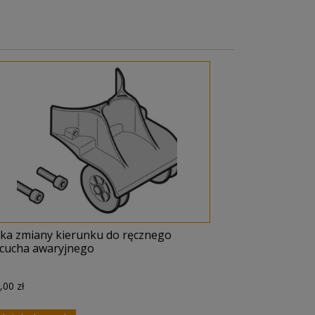
lka zmiany kierunku do ręcznego
ńcucha awaryjnego
5,00
zł