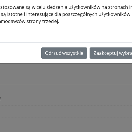
zamówiony)
 stosowane są w celu śledzenia użytkowników na stronach i
 są istotne i interesujące dla poszczególnych użytkowników
ilość
Dodaj do koszyk
amodawców strony trzeciej.
Płytka
zabezpieczenia
krawędzi
zamykającej
zamykającej
Odrzuć wszystkie
Zaakceptuj wybr
188
e