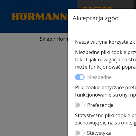
RASTOR
AUTORYZOWANY
Akceptacja zgód
PARTNER & SERWIS
Sklep
/
Hormann części zamienne
/
Do na
Nasza witryna korzysta z c
Niezbędne pliki cookie prz
takich jak nawigacja na st
może funkcjonować poprawn
Niezbędne
Pliki cookie dotyczące pref
funkcjonowanie strony, np.
Preferencje
Statystyczne pliki cookie 
zachowują się na stronie,
Statystyka