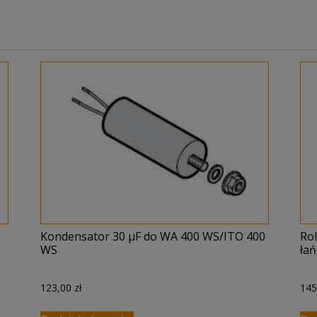
Kondensator 30 μF do WA 400 WS/ITO 400
Ro
WS
ła
123,00
zł
14