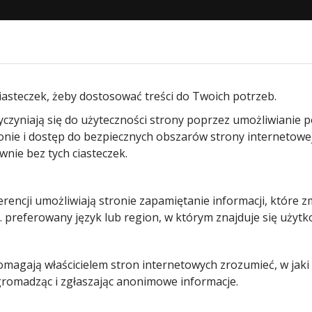
STRONA GŁÓWNA
O NAS
PRODUKTY
BLOG
KON
pędów bram przemysłowych
/ Płytka zabezpieczenia krawędz
iasteczek, żeby dostosować treści do Twoich potrzeb.
yczyniają się do użyteczności strony poprzez umożliwianie 
Płytka
ronie i dostęp do bezpiecznych obszarów strony internetowe
ie bez tych ciasteczek.
zabezpiecz
erencji umożliwiają stronie zapamiętanie informacji, które z
krawędzi
 preferowany język lub region, w którym znajduje się użytk
zamykające
pomagają właścicielem stron internetowych zrozumieć, w jak
 gromadząc i zgłaszając anonimowe informacje.
426,00
zł
Pozostało tylko: 2 (może być