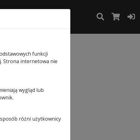
TAKT
SKLEP
i zamykającej
podstawowych funkcji
j. Strona internetowa nie
enia
mieniają wygląd lub
ownik.
j
i sposób różni użytkownicy