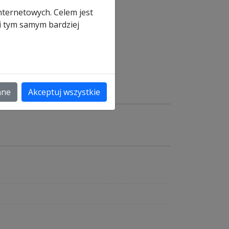
nternetowych. Celem jest
 i tym samym bardziej
a
ane
Akceptuj wszystkie