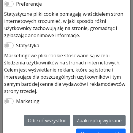
ręcznego łańcucha awaryjnego
Preferencje
Statystyczne pliki cookie pomagają właścicielem stron
145,00
zł
internetowych zrozumieć, w jaki sposób różni
użytkownicy zachowują się na stronie, gromadząc i
Pozostało tylko: 2 (może być zamówiony)
zgłaszając anonimowe informacje.
ilość
Dodaj do koszyka
Statystyka
Rolka
zmiany
Marketingowe pliki cookie stosowane są w celu
kierunku
śledzenia użytkowników na stronach internetowych.
Rolka zmiany kierunku do ręcznego łańcucha
do
Celem jest wyświetlanie reklam, które są istotne i
awaryjnego art. 637022
ręcznego
interesujące dla poszczególnych użytkowników i tym
okres produkcji od 01-10-2003-
łańcucha
samym bardziej cenne dla wydawców i reklamodawców
awaryjnego
SKU:
637022
strony trzeciej.
Marketing
Informacje dodatkowe
Informacje dodatkowe
Odrzuć wszystkie
Zaakceptuj wybrane
Waga