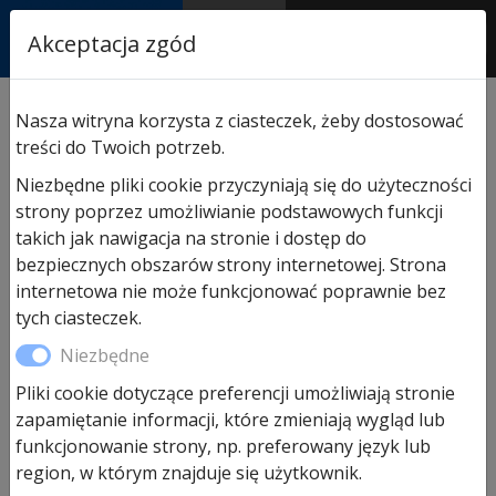
RASTOR
Akceptacja zgód
AUTORYZOWANY
PARTNER & SERWIS
Sklep
/
Hormann części zamienne
/
Do napędów bram
Nasza witryna korzysta z ciasteczek, żeby dostosować
przemysłowych
/ Rolka zmiany kierunku do ręcznego
treści do Twoich potrzeb.
łańcucha awaryjnego
Niezbędne pliki cookie przyczyniają się do użyteczności
strony poprzez umożliwianie podstawowych funkcji
takich jak nawigacja na stronie i dostęp do
bezpiecznych obszarów strony internetowej. Strona
internetowa nie może funkcjonować poprawnie bez
tych ciasteczek.
Niezbędne
Pliki cookie dotyczące preferencji umożliwiają stronie
zapamiętanie informacji, które zmieniają wygląd lub
funkcjonowanie strony, np. preferowany język lub
Rolka zmiany kierunku do
region, w którym znajduje się użytkownik.