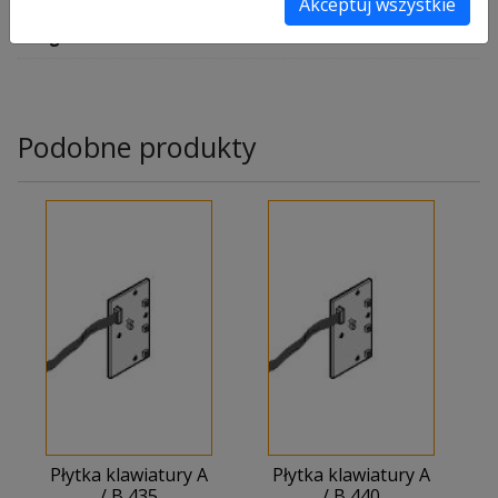
Akceptuj wszystkie
2 kg
Podobne produkty
Płytka klawiatury A
Płytka klawiatury A
/ B 435
/ B 440