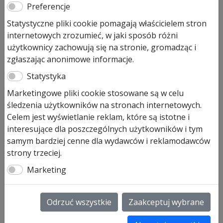
Preferencje
Statystyczne pliki cookie pomagają właścicielem stron
Zespół sterujący z płytą
internetowych zrozumieć, w jaki sposób różni
bazową i płytą główną A/B 460
użytkownicy zachowują się na stronie, gromadząc i
zgłaszając anonimowe informacje.
2 305,00
zł
Statystyka
Na stanie (może być zamówiony)
Marketingowe pliki cookie stosowane są w celu
śledzenia użytkowników na stronach internetowych.
ilość
Dodaj do koszyka
Celem jest wyświetlanie reklam, które są istotne i
Zespół
interesujące dla poszczególnych użytkowników i tym
sterujący
samym bardziej cenne dla wydawców i reklamodawców
z
Zespół sterujący z płytą bazową i płytą główną
strony trzeciej.
płytą
A 460 nr art 638179 na zamówienie do 14 dni
Marketing
bazową
B 460 nr art 638180 na zamówienie do 14 dni
i
płytą
SKU:
638179
Odrzuć wszystkie
Zaakceptuj wybrane
główną
Informacje dodatkowe
A/B