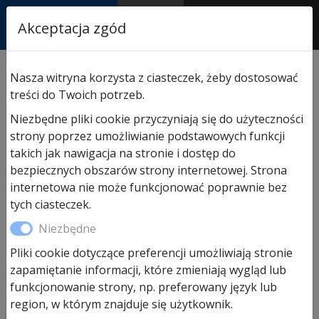
RASTOR
Akceptacja zgód
AUTORYZOWANY
PARTNER & SERWIS
Sklep
/
Hormann części zamienne
/
Do napędów bram
Nasza witryna korzysta z ciasteczek, żeby dostosować
przemysłowych
/ Zespół sterujący z płytą bazową i płytą
treści do Twoich potrzeb.
główną A/B 460
Niezbędne pliki cookie przyczyniają się do użyteczności
strony poprzez umożliwianie podstawowych funkcji
takich jak nawigacja na stronie i dostęp do
bezpiecznych obszarów strony internetowej. Strona
internetowa nie może funkcjonować poprawnie bez
tych ciasteczek.
Niezbędne
Pliki cookie dotyczące preferencji umożliwiają stronie
zapamiętanie informacji, które zmieniają wygląd lub
funkcjonowanie strony, np. preferowany język lub
region, w którym znajduje się użytkownik.