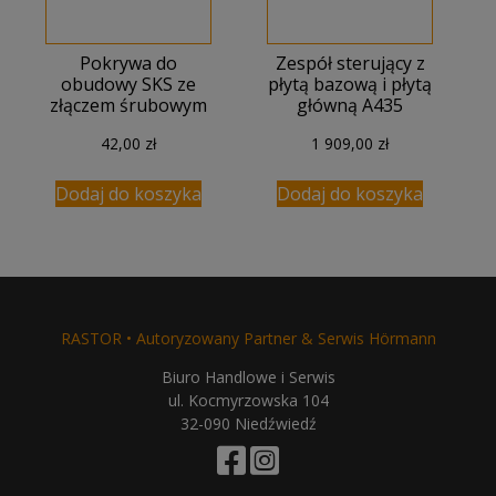
Pokrywa do
Zespół sterujący z
obudowy SKS ze
płytą bazową i płytą
złączem śrubowym
główną A435
42,00
zł
1 909,00
zł
Dodaj do koszyka
Dodaj do koszyka
RASTOR • Autoryzowany Partner & Serwis Hörmann
Biuro Handlowe i Serwis
ul. Kocmyrzowska 104
32-090 Niedźwiedź