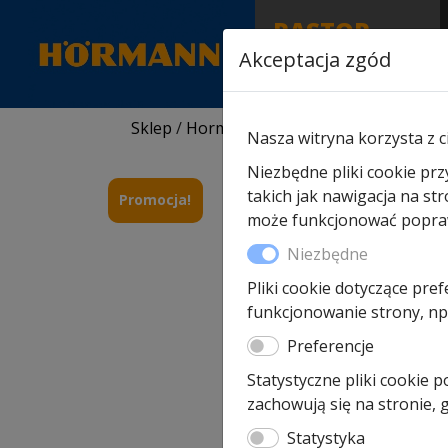
RASTOR
AUTORYZOWANY
Akceptacja zgód
PARTNER & SERWIS
Sklep
/
Hormann części zamienne
/
Do nap
Nasza witryna korzysta z c
Niezbędne pliki cookie prz
takich jak nawigacja na st
Promocja!
może funkcjonować poprawn
Niezbędne
Pliki cookie dotyczące pref
funkcjonowanie strony, np.
Preferencje
Statystyczne pliki cookie 
zachowują się na stronie,
Statystyka