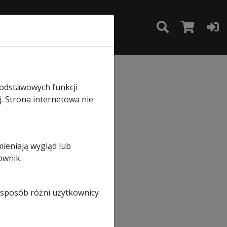
TAKT
SKLEP
atic P/PL
podstawowych funkcji
ator
j. Strona internetowa nie
mieniają wygląd lub
ownik.
i sposób różni użytkownicy
ną