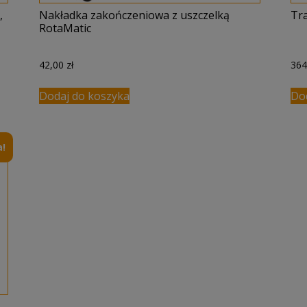
,
Nakładka zakończeniowa z uszczelką
Tr
RotaMatic
42,00
zł
36
Dodaj do koszyka
Do
!