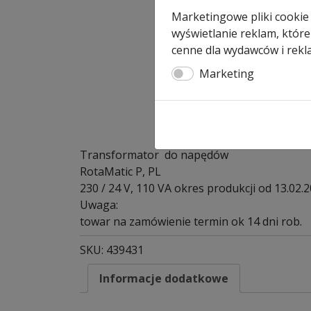
Marketingowe pliki cookie
wyświetlanie reklam, które
cenne dla wydawców i rekl
Marketing
Transformator do napędów
RotaMatic P, PL
230 / 24 V, 110 VA okres produkcji od 13.02.2
Uwaga:
towar na zamówienie termin ok 14 dni rob.
SKU:
439431
Informacje dodatkowe