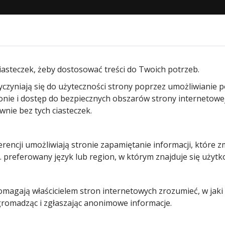
STRONA GŁÓWNA
O NAS
PRODUKTY
BLOG
KON
ędów wjazd. 2skrzydłowych
/ Transformator 230/24V RotaM
iasteczek, żeby dostosować treści do Twoich potrzeb.
yczyniają się do użyteczności strony poprzez umożliwianie 
Transform
ronie i dostęp do bezpiecznych obszarów strony internetowe
ie bez tych ciasteczek.
230/24V
erencji umożliwiają stronie zapamiętanie informacji, które z
RotaMatic
 preferowany język lub region, w którym znajduje się użytk
P/PL
pomagają właścicielem stron internetowych zrozumieć, w jak
 gromadząc i zgłaszając anonimowe informacje.
Pierwotna
Aktualna
531,00
zł
467,00
zł
cena
cena
Prezentowana cena jest ce