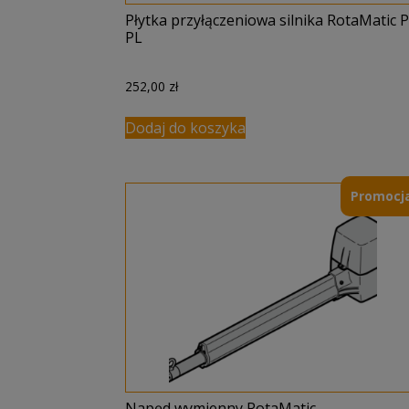
Płytka przyłączeniowa silnika RotaMatic P
PL
252,00
zł
Dodaj do koszyka
Promocja
Napęd wymienny RotaMatic