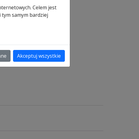
nternetowych. Celem jest
 i tym samym bardziej
a
ane
Akceptuj wszystkie