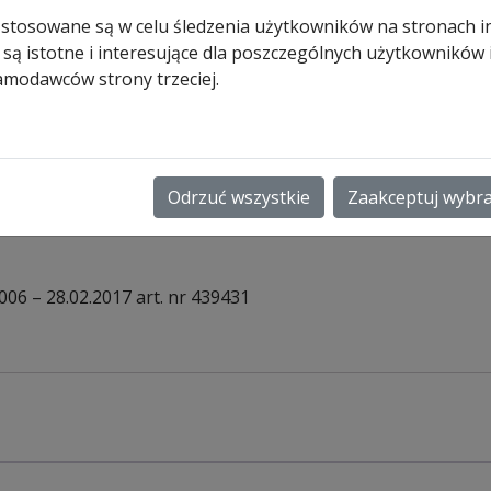
wynosiła:
wynosi:
najniższą w ostatnich 30
 stosowane są w celu śledzenia użytkowników na stronach i
531,00 zł.
467,00 zł.
dniach.
 są istotne i interesujące dla poszczególnych użytkowników
amodawców strony trzeciej.
Produkt dostępny na
zamówienie
ilość
Dodaj do koszyk
Transformator
Odrzuć wszystkie
Zaakceptuj wybr
230/24V
RotaMatic
P/PL
006 – 28.02.2017 art. nr 439431