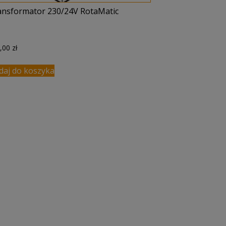
ansformator 230/24V RotaMatic
4,00
zł
daj do koszyka