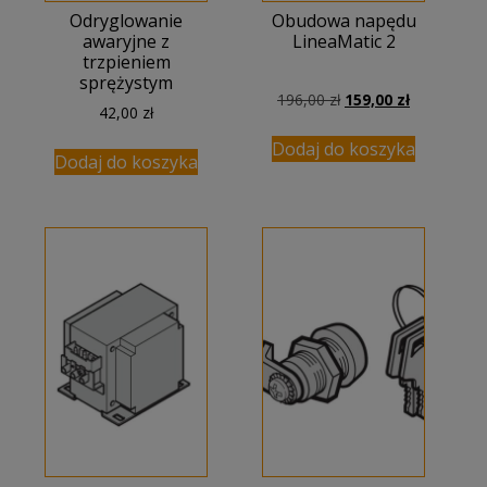
Odryglowanie
Obudowa napędu
awaryjne z
LineaMatic 2
trzpieniem
sprężystym
Pierwotna
Aktualna
196,00
zł
159,00
zł
42,00
zł
cena
cena
wynosiła:
wynosi:
Dodaj do koszyka
Dodaj do koszyka
196,00 zł.
159,00 zł.