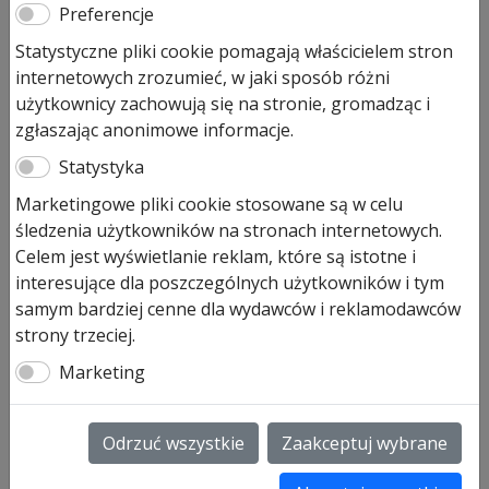
Preferencje
H
Statystyczne pliki cookie pomagają właścicielem stron
internetowych zrozumieć, w jaki sposób różni
180,00
zł
użytkownicy zachowują się na stronie, gromadząc i
Pozostało tylko: 1 (może być zamówiony)
zgłaszając anonimowe informacje.
ilość
Statystyka
Dodaj do koszyka
Paczka
Marketingowe pliki cookie stosowane są w celu
ze
śledzenia użytkowników na stronach internetowych.
śrubami
Paczka ze śrubami do napędu
Celem jest wyświetlanie reklam, które są istotne i
LineaMatic
LineaMatic H okres produkcji 01-08-2009 – art. 439393
interesujące dla poszczególnych użytkowników i tym
H
LineaMatic H (seria 2) okres produkcji 01-03-2017- art.
samym bardziej cenne dla wydawców i reklamodawców
438790 cena zakupu 196,00 zł brutto
strony trzeciej.
Marketing
SKU:
439393
Informacje dodatkowe
Odrzuć wszystkie
Zaakceptuj wybrane
Informacje dodatkowe