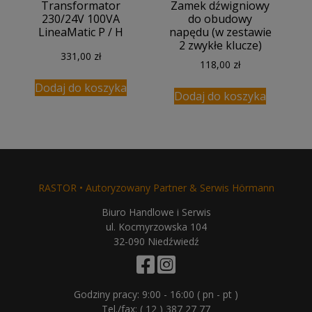
Transformator
Zamek dźwigniowy
230/24V 100VA
do obudowy
LineaMatic P / H
napędu (w zestawie
2 zwykłe klucze)
331,00
zł
118,00
zł
Dodaj do koszyka
Dodaj do koszyka
RASTOR • Autoryzowany Partner & Serwis Hörmann
Biuro Handlowe i Serwis
ul. Kocmyrzowska 104
32-090 Niedźwiedź
Godziny pracy: 9:00 - 16:00 ( pn - pt )
Tel./fax:
( 12 ) 387 27 77