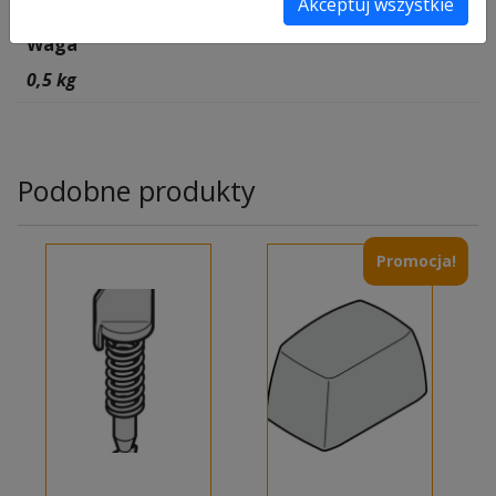
Akceptuj wszystkie
Waga
0,5 kg
Podobne produkty
Promocja!