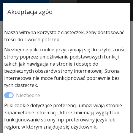
RASTOR
Akceptacja zgód
AUTORYZOWANY
PARTNER & SERWIS
Sklep
/
Hormann części zamienne
/
Do napędów wjazd.
Nasza witryna korzysta z ciasteczek, żeby dostosować
przesuwnych
/ Paczka ze śrubami LineaMatic H
treści do Twoich potrzeb.
Niezbędne pliki cookie przyczyniają się do użyteczności
strony poprzez umożliwianie podstawowych funkcji
takich jak nawigacja na stronie i dostęp do
bezpiecznych obszarów strony internetowej. Strona
internetowa nie może funkcjonować poprawnie bez
tych ciasteczek.
Niezbędne
Pliki cookie dotyczące preferencji umożliwiają stronie
zapamiętanie informacji, które zmieniają wygląd lub
funkcjonowanie strony, np. preferowany język lub
region, w którym znajduje się użytkownik.
Paczka ze śrubami LineaMatic