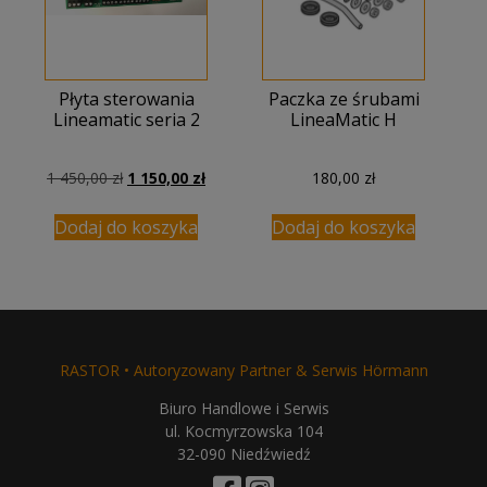
Płyta sterowania
Paczka ze śrubami
Lineamatic seria 2
LineaMatic H
Pierwotna
Aktualna
1 450,00
zł
1 150,00
zł
180,00
zł
cena
cena
wynosiła:
wynosi:
Dodaj do koszyka
Dodaj do koszyka
1
1
450,00 zł.
150,00 zł.
RASTOR • Autoryzowany Partner & Serwis Hörmann
Biuro Handlowe i Serwis
ul. Kocmyrzowska 104
32-090 Niedźwiedź