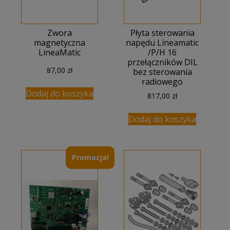
Zwora
Płyta sterowania
magnetyczna
napędu Lineamatic
LineaMatic
/P/H 16
przełączników DIL
87,00
zł
bez sterowania
radiowego
Dodaj do koszyka
817,00
zł
Dodaj do koszyka
Promocja!