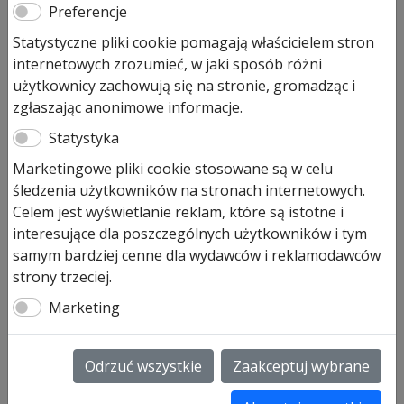
Preferencje
zwykłe klucze)
Statystyczne pliki cookie pomagają właścicielem stron
118,00
zł
internetowych zrozumieć, w jaki sposób różni
użytkownicy zachowują się na stronie, gromadząc i
Pozostało tylko: 1 (może być zamówiony)
zgłaszając anonimowe informacje.
ilość
Dodaj do koszyka
Statystyka
Zamek
Marketingowe pliki cookie stosowane są w celu
dźwigniowy
śledzenia użytkowników na stronach internetowych.
do
Zamek dźwigniowy do obudowy napędu
Celem jest wyświetlanie reklam, które są istotne i
obudowy
(w zestawie 2 zwykłe klucze) okres produkcji 2009-02-
interesujące dla poszczególnych użytkowników i tym
napędu
01 – art. 439359
samym bardziej cenne dla wydawców i reklamodawców
(w
LineaMatic, P, H, Akku Solar, Portronic S 4000
strony trzeciej.
zestawie
Towar na zamówienie z Niemiec, czas oczekiwania ok
2
Marketing
14 dni.
zwykłe
klucze)
SKU:
439359
Odrzuć wszystkie
Zaakceptuj wybrane
Informacje dodatkowe