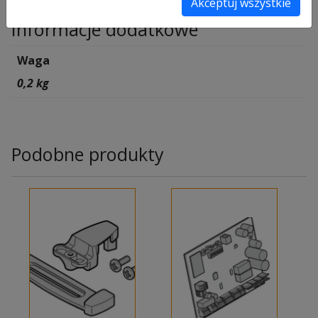
Akceptuj wszystkie
Informacje dodatkowe
Waga
0,2 kg
Podobne produkty