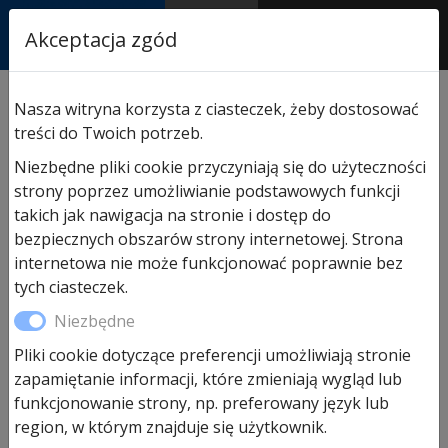
RASTOR
Akceptacja zgód
AUTORYZOWANY
PARTNER & SERWIS
Sklep
/
Hormann części zamienne
/
Do napędów wjazd.
Nasza witryna korzysta z ciasteczek, żeby dostosować
przesuwnych
/ Zamek dźwigniowy do obudowy napędu
treści do Twoich potrzeb.
(w zestawie 2 zwykłe klucze)
Niezbędne pliki cookie przyczyniają się do użyteczności
strony poprzez umożliwianie podstawowych funkcji
takich jak nawigacja na stronie i dostęp do
bezpiecznych obszarów strony internetowej. Strona
internetowa nie może funkcjonować poprawnie bez
tych ciasteczek.
Niezbędne
Pliki cookie dotyczące preferencji umożliwiają stronie
zapamiętanie informacji, które zmieniają wygląd lub
Zamek dźwigniowy do
funkcjonowanie strony, np. preferowany język lub
region, w którym znajduje się użytkownik.
obudowy napędu (w zestawie 2