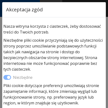
RASTOR
Akceptacja zgód
AUTORYZOWANY
PARTNER & SERWIS
Sklep
/
Domki ogrodowe
Nasza witryna korzysta z ciasteczek, żeby dostosować
Hormann
/
Akcesoria
/ Uchwyt na Narzędzia Hörmann
treści do Twoich potrzeb.
do domku ogrodowego
Niezbędne pliki cookie przyczyniają się do użyteczności
strony poprzez umożliwianie podstawowych funkcji
takich jak nawigacja na stronie i dostęp do
Promocja!
bezpiecznych obszarów strony internetowej. Strona
internetowa nie może funkcjonować poprawnie bez
tych ciasteczek.
Niezbędne
Pliki cookie dotyczące preferencji umożliwiają stronie
zapamiętanie informacji, które zmieniają wygląd lub
funkcjonowanie strony, np. preferowany język lub
Uchwyt na Narzędzia Hörmann
region, w którym znajduje się użytkownik.