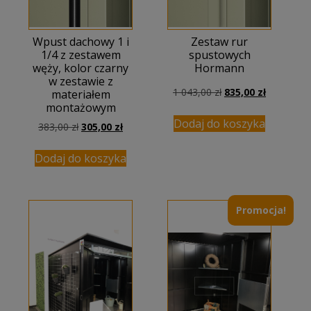
Wpust dachowy 1 i
Zestaw rur
1/4 z zestawem
spustowych
węży, kolor czarny
Hormann
w zestawie z
Pierwotna
Aktualna
1 043,00
zł
835,00
zł
materiałem
cena
cena
montażowym
wynosiła:
wynosi:
Dodaj do koszyka
Pierwotna
Aktualna
383,00
zł
305,00
zł
1
835,00 zł.
cena
cena
043,00 zł.
wynosiła:
wynosi:
Dodaj do koszyka
383,00 zł.
305,00 zł.
Promocja!