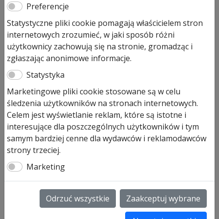
do domku ogrodowego
Preferencje
Statystyczne pliki cookie pomagają właścicielem stron
Pierwotna
Aktualna
192,00
zł
155,00
zł
internetowych zrozumieć, w jaki sposób różni
cena
cena
Prezentowana cena jest ceną najniższą w ostatnich 30
użytkownicy zachowują się na stronie, gromadząc i
wynosiła:
wynosi:
dniach.
zgłaszając anonimowe informacje.
192,00 zł.
155,00 zł.
Statystyka
Produkt dostępny na zamówienie
Marketingowe pliki cookie stosowane są w celu
ilość
Dodaj do koszyka
śledzenia użytkowników na stronach internetowych.
Uchwyt
Celem jest wyświetlanie reklam, które są istotne i
na
interesujące dla poszczególnych użytkowników i tym
Narzędzia
Uchwyt na Narzędzia Hörmann
samym bardziej cenne dla wydawców i reklamodawców
Hörmann
do domku ogrodowego.
strony trzeciej.
do
domku
Marketing
Uchwyt na Narzędzia Hörmann to jedno z wielu
ogrodowego
dostępnych u nas akcesoriów do domków ogrodowych,
które sprawią, że Twój domek stanie się jeszcze
Odrzuć wszystkie
Zaakceptuj wybrane
bardziej wygodny i funkcjonalny. Dzięki takiemu
uchwytowi zachowamy porządek wśród narzędzi, dzięki