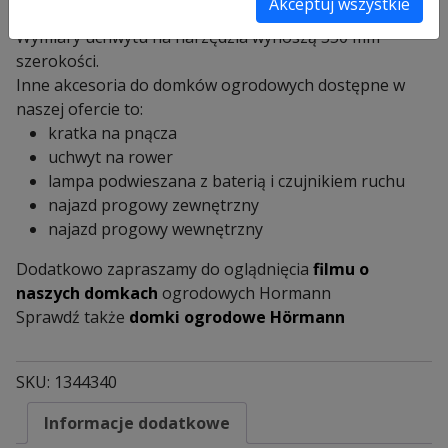
Akceptuj wszystkie
czemu łatwo będzie odnaleźć potrzebne sprzęty.
Wymiary uchwytu na narzędzia wynoszą 350 mm
szerokości.
Inne akcesoria do domków ogrodowych dostępne w
naszej ofercie to:
kratka na pnącza
uchwyt na rower
lampa podwieszana z baterią i czujnikiem ruchu
najazd progowy zewnętrzny
najazd progowy wewnętrzny
Dodatkowo zapraszamy do oglądnięcia
filmu o
naszych domkach
ogrodowych Hormann
Sprawdź także
domki ogrodowe Hörmann
SKU:
1344340
Informacje dodatkowe