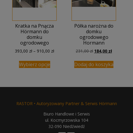
Kratka na Pnącza
Półka narożna do
Hörmann do
domku
domku
ogrodowego
ogrodowego
Hormann
Zakres
Pierwotna
Aktualna
393,00
zł
–
910,00
zł
231,00
zł
184,00
zł
cen:
cena
cena
od
wynosiła:
wynosi:
Wybierz opcje
Dodaj do koszyka
393,00 zł
231,00 zł.
184,00 zł.
do
910,00 zł
RASTOR • Autoryzowany Partner & Serwis Hörmann
Biuro Handlowe i Serwis
ul. Kocmyrzowska 104
32-090 Niedźwiedź