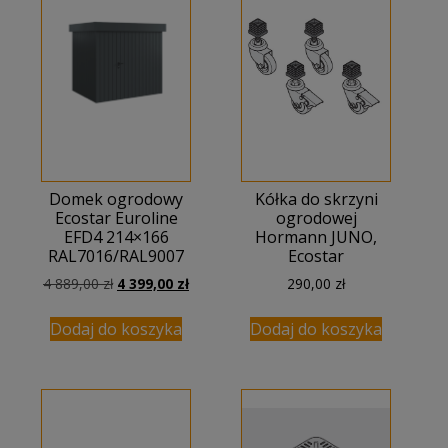
Domek ogrodowy
Kółka do skrzyni
Ecostar Euroline
ogrodowej
EFD4 214×166
Hormann JUNO,
RAL7016/RAL9007
Ecostar
Pierwotna
Aktualna
4 889,00
zł
4 399,00
zł
290,00
zł
cena
cena
wynosiła:
wynosi:
Dodaj do koszyka
Dodaj do koszyka
4
4
889,00 zł.
399,00 zł.