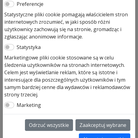
jednospadowym 2,62×2,62
Preferencje
Statystyczne pliki cookie pomagają właścicielem stron
internetowych zrozumieć, w jaki sposób różni
Hormann EcoStar Euroline –
użytkownicy zachowują się na stronie, gromadząc i
Domek ogrodowy EPD10 –
zgłaszając anonimowe informacje.
metalowy domek ogrodowy o
Statystyka
wysokiej odporności
Marketingowe pliki cookie stosowane są w celu
Hormann EcoStar Euroline – Domki ogrodowe
to
śledzenia użytkowników na stronach internetowych.
trwałe a także nowoczesne rozwiązanie dla osób
Celem jest wyświetlanie reklam, które są istotne i
poszukujących bezpiecznego miejsca do
interesujące dla poszczególnych użytkowników i tym
przechowywania w ogrodzie. Ten
metalowy domek
samym bardziej cenne dla wydawców i reklamodawców
ogrodowy
został zaprojektowany z myślą o
strony trzeciej.
wieloletniej trwałości, estetyce oraz dodatkowo
Marketing
odporności na trudne warunki atmosferyczne.
Idealnie sprawdza się jako schowek na narzędzia
ogrodowe, rowery, meble ogrodowe a także sprzęt
Odrzuć wszystkie
Zaakceptuj wybrane
sezonowy.