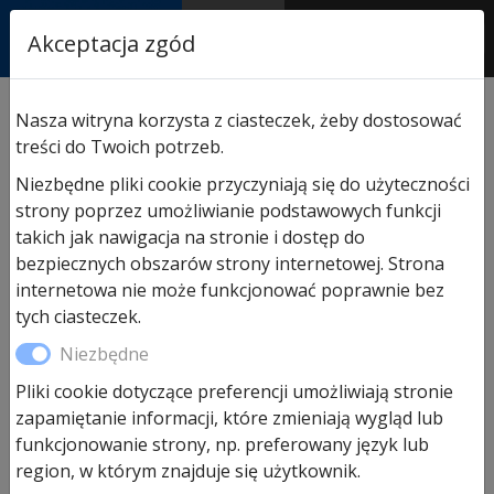
RASTOR
Akceptacja zgód
AUTORYZOWANY
PARTNER & SERWIS
Sklep
/
Domki ogrodowe Hormann
/
Domki i skrzynie
Nasza witryna korzysta z ciasteczek, żeby dostosować
Ecostar Euroline
/ Hormann EcoStar Euroline Domek
treści do Twoich potrzeb.
ogrodowy z dachem jednospadowym 2,62×2,62
Niezbędne pliki cookie przyczyniają się do użyteczności
strony poprzez umożliwianie podstawowych funkcji
takich jak nawigacja na stronie i dostęp do
bezpiecznych obszarów strony internetowej. Strona
internetowa nie może funkcjonować poprawnie bez
tych ciasteczek.
Niezbędne
Pliki cookie dotyczące preferencji umożliwiają stronie
Hormann EcoStar Euroline
zapamiętanie informacji, które zmieniają wygląd lub
funkcjonowanie strony, np. preferowany język lub
Domek ogrodowy z dachem
region, w którym znajduje się użytkownik.