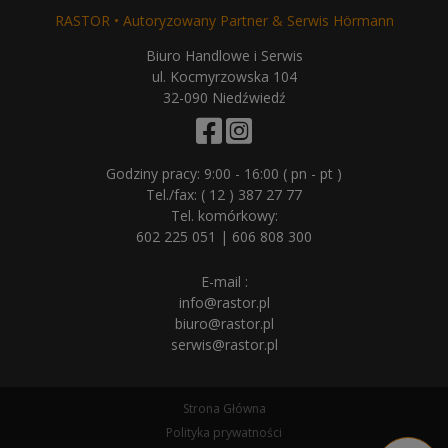
RASTOR • Autoryzowany Partner & Serwis Hörmann
Biuro Handlowe i Serwis
ul. Kocmyrzowska 104
32-090 Niedźwiedź
Godziny pracy: 9:00 - 16:00 ( pn - pt )
Tel./fax:
( 12 ) 387 27 77
Tel. komórkowy:
602 225 051
|
606 808 300
E-mail :
info@rastor.pl
biuro@rastor.pl
serwis@rastor.pl
Strona Główna
Polityka prywatności