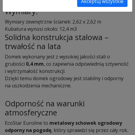
Akceptuj wszystkie
Wymiary:
Wymiary zewnętrzne ścianek: 2,62 x 2,62 m
Kubatura wynosi około: 12,4 m3
Solidna konstrukcja stalowa –
trwałość na lata
Domek wykonany jest z wysokiej jakości stali o
grubości
0,4 mm
, co zapewnia odpowiednią sztywność
i wytrzymałość konstrukcji.
Dzięki temu domek ogrodowy jest stabilny i odporny
na uszkodzenia mechaniczne.
Odporność na warunki
atmosferyczne
EcoStar Euroline to
metalowy schowek ogrodowy
odporny na pogodę
, który sprawdzi się przez cały rok.