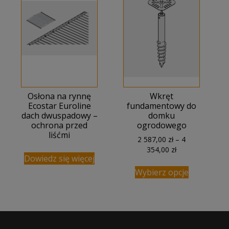
Osłona na rynnę
Wkręt
Ecostar Euroline
fundamentowy do
dach dwuspadowy –
domku
ochrona przed
ogrodowego
liśćmi
2 587,00
zł
–
4
Zakres
354,00
zł
Dowiedz się więcej
cen:
od
Wybierz opcje
2
587,00 zł
do
4
354,00 zł