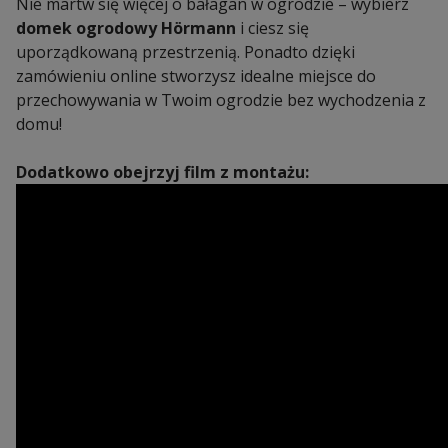
Nie martw się więcej o bałagan w ogrodzie – wybierz
domek ogrodowy Hörmann
i ciesz się
uporządkowaną przestrzenią. Ponadto dzięki
zamówieniu online stworzysz idealne miejsce do
przechowywania w Twoim ogrodzie bez wychodzenia z
domu!
Dodatkowo obejrzyj film z montażu: