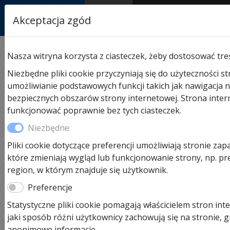
RASTOR
Akceptacja zgód
AUTORYZOWANY
PARTNER & SERWIS
Sklep
/
Domki ogrodowe Hormann
/
Domki ogrodowe
Nasza witryna korzysta z ciasteczek, żeby dostosować tre
Hormann Juno
/ Juno Domek Hormann
wym.229x181cm. Promocja
Niezbędne pliki cookie przyczyniają się do użyteczności s
umożliwianie podstawowych funkcji takich jak nawigacja n
bezpiecznych obszarów strony internetowej. Strona inte
funkcjonować poprawnie bez tych ciasteczek.
Niezbędne
Pliki cookie dotyczące preferencji umożliwiają stronie zap
które zmieniają wygląd lub funkcjonowanie strony, np. pr
region, w którym znajduje się użytkownik.
Preferencje
Statystyczne pliki cookie pomagają właścicielem stron in
jaki sposób różni użytkownicy zachowują się na stronie, g
anonimowe informacje.