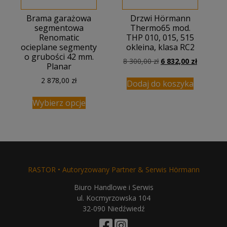
Brama garażowa
Drzwi Hörmann
segmentowa
Thermo65 mod.
Renomatic
THP 010, 015, 515
ocieplane segmenty
okleina, klasa RC2
o grubości 42 mm.
Pierwotna
Aktualna
8 300,00
zł
6 832,00
zł
Planar
cena
cena
2 878,00
zł
wynosiła:
wynosi:
Dodaj do koszyka
8
6
300,00 zł.
832,00 zł
Wybierz opcje
RASTOR • Autoryzowany Partner & Serwis Hörmann
Biuro Handlowe i Serwis
ul. Kocmyrzowska 104
32-090 Niedźwiedź