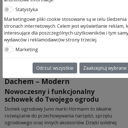
Juno Domek Hormann
Statystyka
wym.229x181cm. Promocja
Marketingowe pliki cookie stosowane są w celu śledzeni
stronach internetowych. Celem jest wyświetlanie reklam, kt
7 354,00
zł
interesujące dla poszczególnych użytkowników i tym samy
Produkt dostępny na zamówienie
wydawców i reklamodawców strony trzeciej.
ilość
Marketing
Dodaj do koszyka
Juno
Domek
Odrzuć wszystkie
Zaakceptuj wybrane
Hormann
Domek Ogrodowy Juno z Płaskim
wym.229x181cm.
Dachem – Modern
Promocja
Nowoczesny i funkcjonalny
schowek do Twojego ogrodu
Domek ogrodowy Juno marki Hörmann to idealne
rozwiązanie do przechowywania narzędzi, sprzętu
ogrodowego oraz innych akcesoriów. Dzięki solidnej