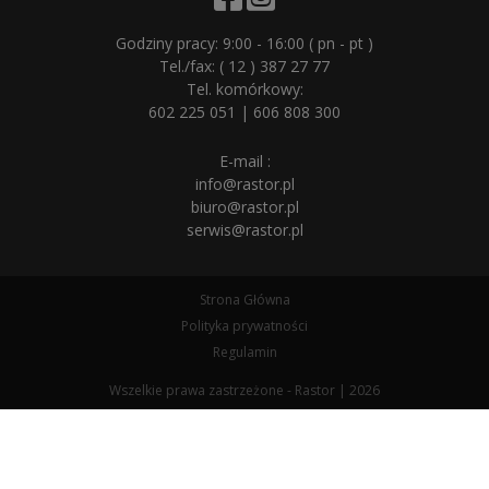
Godziny pracy: 9:00 - 16:00 ( pn - pt )
Tel./fax:
( 12 ) 387 27 77
Tel. komórkowy:
602 225 051
|
606 808 300
E-mail :
info@rastor.pl
biuro@rastor.pl
serwis@rastor.pl
Strona Główna
Polityka prywatności
Regulamin
Wszelkie prawa zastrzeżone - Rastor | 2026