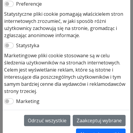
Hormann UAP1 HCP adapter
Preferencje
uniwersalny do napędów
Statystyczne pliki cookie pomagają właścicielem stron
SupraMatic
internetowych zrozumieć, w jaki sposób różni
użytkownicy zachowują się na stronie, gromadząc i
zgłaszając anonimowe informacje.
Pierwotna
Aktualna
496,00
zł
449,00
zł
cena
cena
Statystyka
Prezentowana cena jest ceną najniższą w ostatnich 30
wynosiła:
wynosi:
dniach.
Marketingowe pliki cookie stosowane są w celu
496,00 zł.
449,00 zł.
śledzenia użytkowników na stronach internetowych.
Pozostało tylko: 1 (może być zamówiony)
Celem jest wyświetlanie reklam, które są istotne i
interesujące dla poszczególnych użytkowników i tym
ilość
Dodaj do koszyka
samym bardziej cenne dla wydawców i reklamodawców
Hormann
strony trzeciej.
UAP1
HCP
Hormann UAP1 HCP uniwersalna
Marketing
adapter
płytka adaptacyjna m.in. do
uniwersalny
systemów inteligentnego domu
do
Odrzuć wszystkie
Zaakceptuj wybrane
napędów
Hormann UAP1 adapter uniwersalny do napędów serii