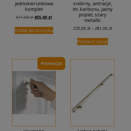
jednokierunkowa
srebrny, antracyt,
komplet
im. karbonu, jasny
popiel, szary
Pierwotna
Aktualna
611,00
zł
455,00
zł
metallic
cena
cena
Zakres
235,00
zł
–
281,00
zł
wynosiła:
wynosi:
Dodaj do koszyka
cen:
611,00 zł.
455,00 zł.
od
Wybierz opcje
235,00 zł
do
281,00 zł
Promocja!