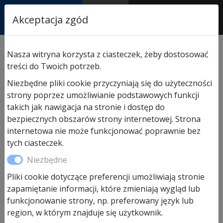
RASTOR
Akceptacja zgód
AUTORYZOWANY
PARTNER & SERWIS
Sklep
/
Napędy i akcesoria
/
Akcesoria do napędów
Nasza witryna korzysta z ciasteczek, żeby dostosować
Hormann
/ Hormann UAP1 HCP adapter uniwersalny
treści do Twoich potrzeb.
do napędów SupraMatic
Niezbędne pliki cookie przyczyniają się do użyteczności
strony poprzez umożliwianie podstawowych funkcji
takich jak nawigacja na stronie i dostęp do
Promocja!
bezpiecznych obszarów strony internetowej. Strona
internetowa nie może funkcjonować poprawnie bez
tych ciasteczek.
Niezbędne
Pliki cookie dotyczące preferencji umożliwiają stronie
zapamiętanie informacji, które zmieniają wygląd lub
funkcjonowanie strony, np. preferowany język lub
region, w którym znajduje się użytkownik.