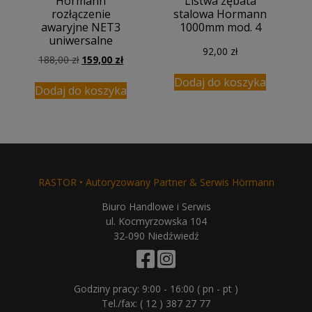
Hormann
Listwa zębata
rozłączenie
stalowa Hormann
awaryjne NET3
1000mm mod. 4
uniwersalne
92,00
zł
Pierwotna
Aktualna
188,00
zł
159,00
zł
cena
cena
Dodaj do koszyka
wynosiła:
wynosi:
Dodaj do koszyka
188,00 zł.
159,00 zł.
RASTOR • Autoryzowany Partner & Serwis Hörmann
Biuro Handlowe i Serwis
ul. Kocmyrzowska 104
32-090 Niedźwiedź
Godziny pracy: 9:00 - 16:00 ( pn - pt )
Tel./fax:
( 12 ) 387 27 77